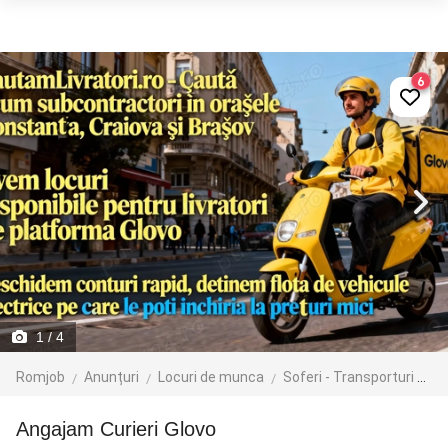
6
1
/ 4
Romjob
Anunțuri
Locuri de munca
Soferi - Transporturi
Cu
Angajam Curieri Glovo