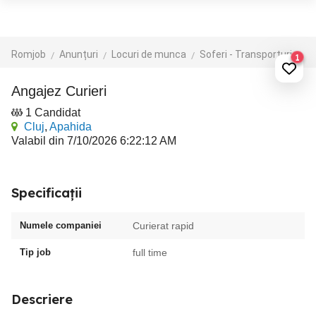
Romjob
Anunțuri
Locuri de munca
Soferi - Transporturi
Cu
1
Angajez Curieri
1 Candidat
Cluj
,
Apahida
Valabil din 7/10/2026 6:22:12 AM
Specificații
Numele companiei
Curierat rapid
Tip job
full time
Descriere