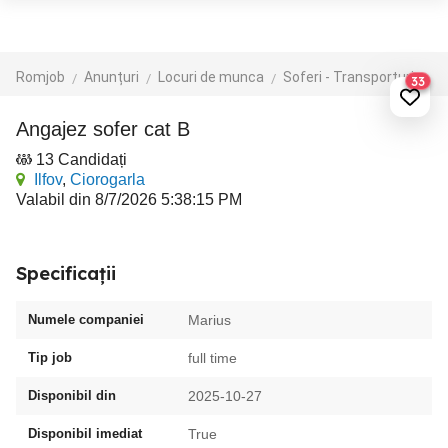
Romjob
Anunțuri
Locuri de munca
Soferi - Transporturi
Cu
33
Angajez sofer cat B
13 Candidați
Ilfov
,
Ciorogarla
Valabil din 8/7/2026 5:38:15 PM
Specificații
Numele companiei
Marius
Tip job
full time
Disponibil din
2025-10-27
Disponibil imediat
True