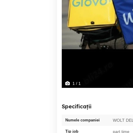
1
/ 1
Specificații
Numele companiei
WOLT DE
Tip job
part time