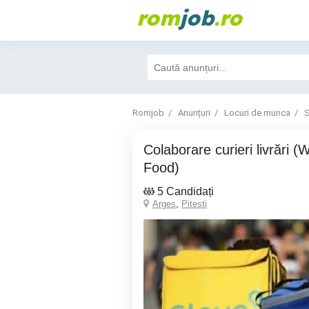
rom
job
.ro
Romjob
Anunțuri
Locuri de munca
S
Colaborare curieri livrări (Wolt Glovo Bolt
Food)
5 Candidați
Arges
,
Pitesti