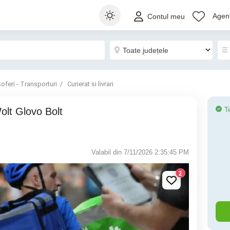
Agenț
Contul meu
oferi - Transporturi
Curierat si livrari
T
Valabil din 7/11/2026 2:35:45 PM
2