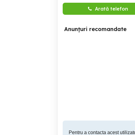
Arată telefon
Anunțuri recomandate
Angajam livratori Wolt
Angajăm Curieri Delivery -
Pitesti!Incepere imediata!
Wol
Pitesti
Pentru a contacta acest utilizato