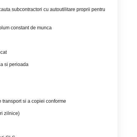
auta subcontractori cu autoutilitare proprii pentru
volum constant de munca
icat
na si perioada
e transport si a copiei conforme
ri zilnice)