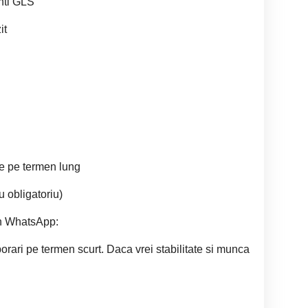
enti GLS
it
re pe termen lung
u obligatoriu)
fon WhatsApp:
rari pe termen scurt. Daca vrei stabilitate si munca