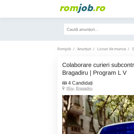
rom
job
.ro
Romjob
Anunțuri
Locuri de munca
S
Colaborare curieri subcontractori GLS
Bragadiru | Program L V
4 Candidați
Ilfov
,
Bragadiru