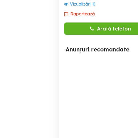
Vizualizări:
0
Raportează
Arată telefon
Anunțuri recomandate
Sc zen revolutionary srl
Angajam curieri bucuresti
angajeaza curieri
Bragadiru