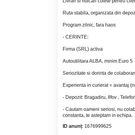
Livrari si ridicari colete pentru cli
Ruta stabila, organizata din depoz
Program zilnic, fara haos
- CERINTE:
Firma (SRL) activa
Autoutilitara ALBA, minim Euro 5
Seriozitate si dorinta de colabora
Experienta in curierat = avantaj (n
- Depozit: Bragadiru, Ilfov , Tele
- Cautam oameni seriosi, nu colabo
constanta, te asteptam in echipa.
ID anunț
: 1676999625