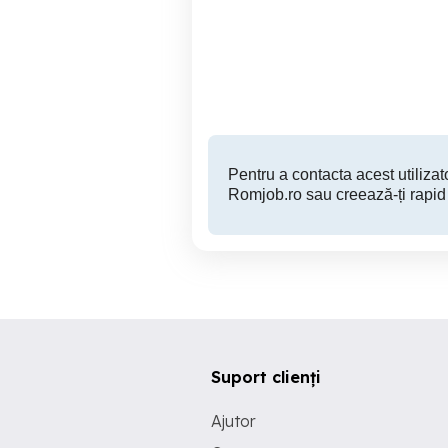
Devino Curier WOLT by
D
eMAG Glovo Bolt Food!
Oradea
Pentru a contacta acest utilizato
Romjob.ro sau creează-ți rapid
Suport clienți
Ajutor