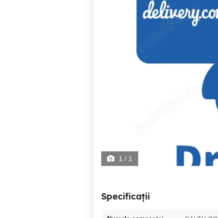
1
/ 1
Specificații