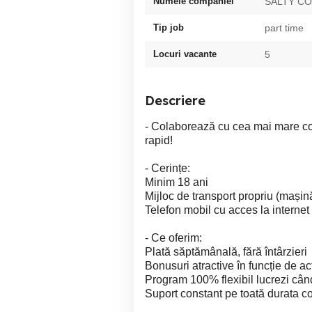
Numele companiei
SALTY C
Tip job
part time
Locuri vacante
5
Descriere
- Colaborează cu cea mai mare com
rapid!
- Cerințe:
Minim 18 ani
Mijloc de transport propriu (mașină
Telefon mobil cu acces la internet
- Ce oferim:
Plată săptămânală, fără întârzieri
Bonusuri atractive în funcție de act
Program 100% flexibil lucrezi când
Suport constant pe toată durata co