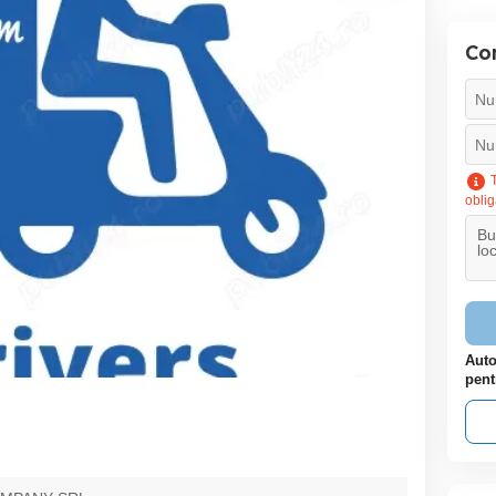
Con
T
oblig
Auto
pent