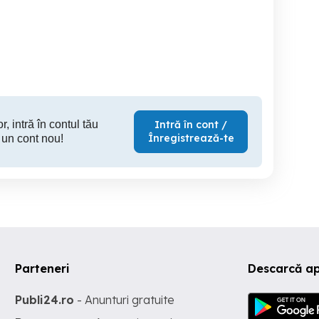
evino Curier la Oradea!
Angajăm Curieri Delivery -
Angajez Curier livrator
Wolt, Bolt Food sau Glovo
colaborato
- Plată Săptămânală |
la d
Program Flexibil
Oradea
Oradea
r, intră în contul tău
Intră în cont /
Înregistrează-te
 un cont nou!
Parteneri
Descarcă ap
Publi24.ro
- Anunturi gratuite