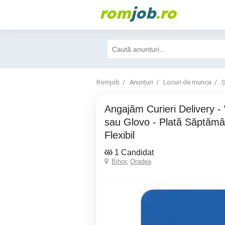
rom
job
.ro
Romjob
Anunțuri
Locuri de munca
S
Angajăm Curieri Delivery - Wolt, Bolt Food
sau Glovo - Plată Săptămâ
Flexibil
1 Candidat
Bihor
,
Oradea