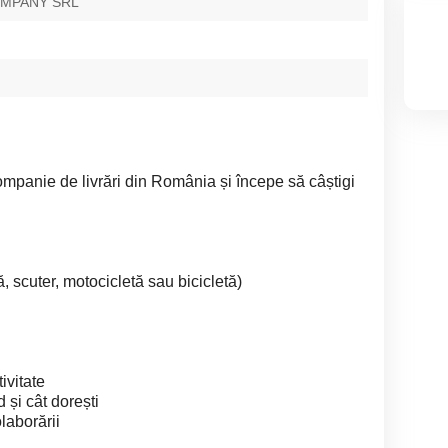
OMPANY SRL
panie de livrări din România și începe să câștigi
, scuter, motocicletă sau bicicletă)
ivitate
 și cât dorești
laborării