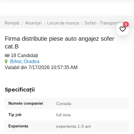
Romjob
Anunțuri
Locuri de munca
Soferi - Transporturi
Cu
9
Firma distributie piese auto angajez sofer
cat.B
18 Candidați
Bihor
,
Oradea
Valabil din 7/17/2026 10:57:35 AM
Specificații
Numele companiei
Coriada
Tip job
full time
Experienta
experienta 1-3 ani