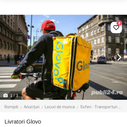
8
1
/ 3
Romjob
Anunțuri
Locuri de munca
Soferi - Transporturi
Cu
Livratori Glovo