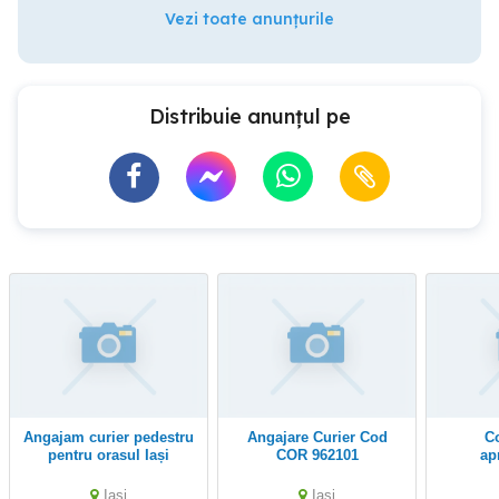
Vezi toate anunțurile
Distribuie anunțul pe
angajam curier pedestru
Angajare Curier Cod
Colaborator
pentru orasul Iași
COR 962101
ap
Iasi
Iasi