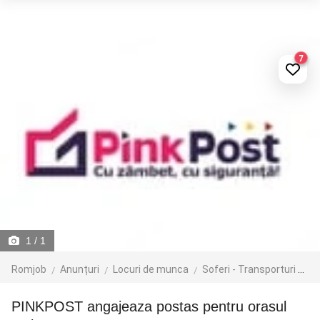
7
1
/ 1
Romjob
Anunțuri
Locuri de munca
Soferi - Transporturi
Cu
PINKPOST angajeaza postas pentru orasul