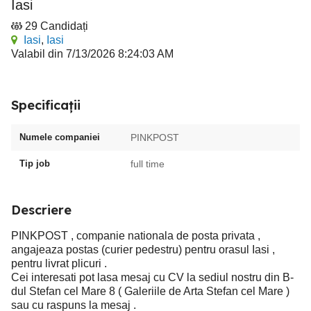
Iasi
29 Candidați
Iasi
,
Iasi
Valabil din 7/13/2026 8:24:03 AM
Specificații
Numele companiei
PINKPOST
Tip job
full time
Descriere
PINKPOST , companie nationala de posta privata ,
angajeaza postas (curier pedestru) pentru orasul Iasi ,
pentru livrat plicuri .
Cei interesati pot lasa mesaj cu CV la sediul nostru din B-
dul Stefan cel Mare 8 ( Galeriile de Arta Stefan cel Mare )
sau cu raspuns la mesaj .