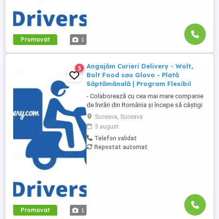
Promovat
1
Angajăm Curieri Delivery - Wolt,
5
Bolt Food sau Glovo - Plată
Săptămânală | Program Flexibil
- Colaborează cu cea mai mare companie
de livrări din România și începe să câștigi
rapid! - Cerințe: Minim 18 ani Mijloc de
Suceava, Suceava
transport propriu (mașină, scuter,
3 august
motocicletă sau bicicletă) Telefon mobil
Telefon validat
cu acces la internet - Ce oferim: Plată
Repostat automat
săptămânală, fără întârzieri Bonusuri
atractive ...
Promovat
1