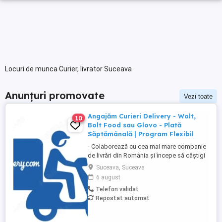
Locuri de munca Curier, livrator Suceava
Anunțuri promovate
Vezi toate
Angajăm Curieri Delivery - Wolt,
10
Bolt Food sau Glovo - Plată
Săptămânală | Program Flexibil
- Colaborează cu cea mai mare companie
de livrări din România și începe să câștigi
rapid! - Cerințe: Minim 18 ani Mijloc de
Suceava, Suceava
transport propriu (mașină, scuter,
6 august
motocicletă sau bicicletă) Telefon mobil
Telefon validat
cu acces la internet - Ce oferim: Plată
Repostat automat
săptămânală, fără întârzieri Bonusuri
atractive ...