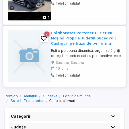
Telefon validat
lunar carburant Contact:
1
Colaborator Partener Curier cu
2
Mașină Proprie Județul Suceava |
Câștiguri pe bază de performa
Ești o persoană dinamică, organizată și îți
dorești un parteneriat cu perspective reale
de câștig? Companie de curierat activă în
Suceava, Suceava
județul Suceava, in plina expansiune caută
10 iunie
colaboratori independenți care să se
Telefon validat
alăture echipei noastre în regim de
parteneriat. Ce oferim: Venituri atractive,
direct ...
Romjob
Anunțuri
Suceava
Locuri de munca
Soferi - Transporturi
Curierat si livrari
Categorii
Județe