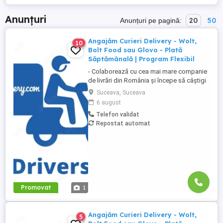
Anunțuri
20
50
Anunțuri pe pagină:
Angajăm Curieri Delivery - Wolt,
10
Bolt Food sau Glovo - Plată
Săptămânală | Program Flexibil
- Colaborează cu cea mai mare companie
de livrări din România și începe să câștigi
rapid! - Cerințe: Minim 18 ani Mijloc de
Suceava, Suceava
transport propriu (mașină, scuter,
6 august
motocicletă sau bicicletă) Telefon mobil
Telefon validat
cu acces la internet - Ce oferim: Plată
Repostat automat
săptămânală, fără întârzieri Bonusuri
atractive ...
Promovat
1
Angajăm Curieri Delivery - Wolt,
5