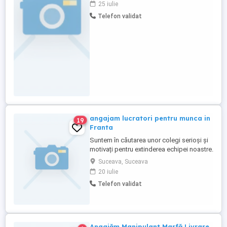
25 iulie
pretentiosi,oferim seriozitate si salariu
Telefon validat
motivant.Pentru detalii nu ezitati sa sunati
la .NU RASPUND LA MESAJE.
angajam lucratori pentru munca in
19
Franta
Suntem în căutarea unor colegi serioși și
motivați pentru extinderea echipei noastre.
Posturi disponibile: * Lăcătuși mecanici
Suceava, Suceava
montatori * Sudori TIG Cerințe: *
20 iulie
Experiență în domeniul industrial
Telefon validat
reprezintă un avantaj; * Seriozitate,
responsabilitate și dorință de muncă; *
Disponibilitate pentru ...
Angajăm Manipulant Marfă Livrare