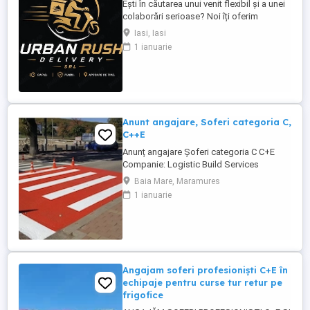
Ești în căutarea unui venit flexibil și a unei
colaborări serioase? Noi îți oferim
posibilitatea să livrezi prin cele mai mari
Iasi, Iasi
platforme de livrare din România, într-un
1 ianuarie
mediu profesionist și transparent. Ce îți
oferim: Comision atractiv și transparent
Plată rapidă și la timp Program flexibil ...
Anunt angajare, Soferi categoria C,
C++E
Anunț angajare Șoferi categoria C C+E
Companie: Logistic Build Services
Solution Locație: Antwerpen (Belgia)
Baia Mare, Maramures
Începere: imediată Descriere post:
1 ianuarie
Transport și manipulare echipamente
pentru marcaje rutiere pe autostradă
(încărcare descărcare). Sprijin la lucrări de
semnalizare: curățare suprafețe ...
Angajam soferi profesioniști C+E în
echipaje pentru curse tur retur pe
frigofice