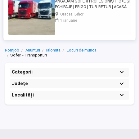
ANGAJĂM ȘOFERI PROFESIONIȘTI C+E ȘI
ECHIPAJE | FRIGO | TUR-RETUR | ACASĂ
SĂPTĂMÂNAL | ORADEA Companie de
Oradea, Bihor
transport din Oradea angajează șoferi
1 ianuarie
profesioniști categoria C+E și echipaje
pentru transport internațional pe
camioane Euro 6 cu semiremorci
frigorifice. Căutăm persoane serioase,
responsabile ...
Romjob
Anunțuri
Ialomita
Locuri de munca
Soferi - Transporturi
Categorii
Județe
Localități