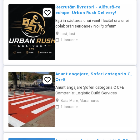
Recrutăm livratori - Alătură-te
echipei Urban Rush Delivery!
Ești în căutarea unui venit flexibil și a unei
colaborări serioase? Noi îți oferim
posibilitatea să livrezi prin cele mai mari
Iasi, Iasi
platforme de livrare din România, într-un
1 ianuarie
mediu profesionist și transparent. Ce îți
oferim: Comision atractiv și transparent
Plată rapidă și la timp Program flexibil ...
Anunt angajare, Soferi categoria C,
C++E
Anunț angajare Șoferi categoria C C+E
Companie: Logistic Build Services
Solution Locație: Antwerpen (Belgia)
Baia Mare, Maramures
Începere: imediată Descriere post:
1 ianuarie
Transport și manipulare echipamente
pentru marcaje rutiere pe autostradă
(încărcare descărcare). Sprijin la lucrări de
semnalizare: curățare suprafețe ...