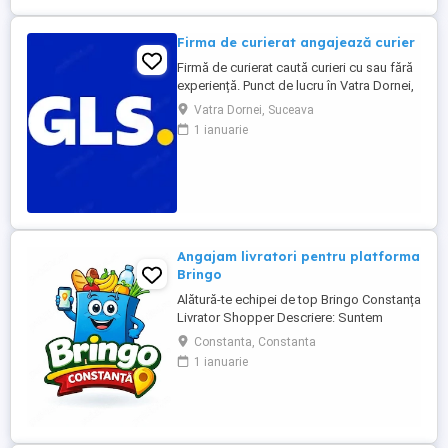
Firma de curierat angajează curier
Firmă de curierat caută curieri cu sau fără
experiență. Punct de lucru în Vatra Dornei,
jud. Suceava Program de lucru de L - V
Vatra Dornei, Suceava
Weekend liber. Cerințe: - permis cat. B
1 ianuarie
obținut cu minim 3 ani în urmă; - studii
medii (liceu); - cazier judiciar fără
antecedente; - punctualitate; - bine
organizat; - ...
Angajam livratori pentru platforma
Bringo
Alătură-te echipei de top Bringo Constanța
Livrator Shopper Descriere: Suntem
echipa de top Bringo din Constanța,
Constanta, Constanta
fruntași la număr de comenzi, target-uri
1 ianuarie
atinse și tips-uri primite de la clienți. Acum
căutăm livratori shopperi care vor să
crească alături de noi. La noi, veniturile
cresc odată cu ...