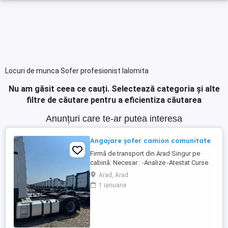
Locuri de munca Sofer profesionist Ialomita
Nu am găsit ceea ce cauți.
Selectează categoria și alte
filtre de căutare pentru a eficientiza căutarea
Anunțuri care te-ar putea interesa
Angajare șofer camion comunitate
Firmă de transport din Arad Singur pe
cabină. Necesar : -Analize -Atestat Curse
circuit in 15 zile 3 zile libere 30 zile 7 zile
Arad, Arad
libere 8 săptămâni 14 zile libere
1 ianuarie
Austria,Cehia,Germania,Belgia, Franța,
Italia, Ungaria. Se pleaca si se vine cu
camionul , la sfârșitul perioadei, ...