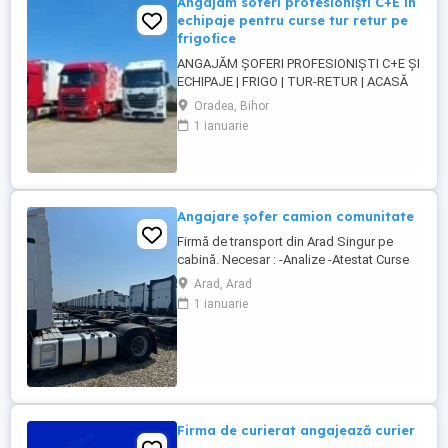
Angajam soferi profesioniști C+E în
echipaje pentru curse tur retur pe
frigofice
ANGAJĂM ȘOFERI PROFESIONIȘTI C+E ȘI
ECHIPAJE | FRIGO | TUR-RETUR | ACASĂ
SĂPTĂMÂNAL | ORADEA Companie de
Oradea, Bihor
transport din Oradea angajează șoferi
1 ianuarie
profesioniști categoria C+E și echipaje
pentru transport internațional pe
camioane Euro 6 cu semiremorci
frigorifice. Căutăm persoane serioase,
responsabile ...
Angajare șofer camion comunitate
Firmă de transport din Arad Singur pe
cabină. Necesar : -Analize -Atestat Curse
circuit in 15 zile 3 zile libere 30 zile 7 zile
Arad, Arad
libere 8 săptămâni 14 zile libere
1 ianuarie
Austria,Cehia,Germania,Belgia, Franța,
Italia, Ungaria. Se pleaca si se vine cu
camionul , la sfârșitul perioadei, ...
Firma de curierat angajează curier