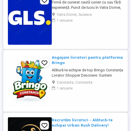
Firmă de curierat caută curieri cu sau fără
experiență. Punct de lucru în Vatra Dornei,
jud. Suceava Program de lucru de L - V
Vatra Dornei, Suceava
Weekend liber. Cerințe: - permis cat. B
1 ianuarie
obținut cu minim 3 ani în urmă; - studii
medii (liceu); - cazier judiciar fără
antecedente; - punctualitate; - bine
organizat; - ...
Angajam livratori pentru platforma
Bringo
Alătură-te echipei de top Bringo Constanța
Livrator Shopper Descriere: Suntem
echipa de top Bringo din Constanța,
Constanta, Constanta
fruntași la număr de comenzi, target-uri
1 ianuarie
atinse și tips-uri primite de la clienți. Acum
căutăm livratori shopperi care vor să
crească alături de noi. La noi, veniturile
cresc odată cu ...
Recrutăm livratori - Alătură-te
echipei Urban Rush Delivery!