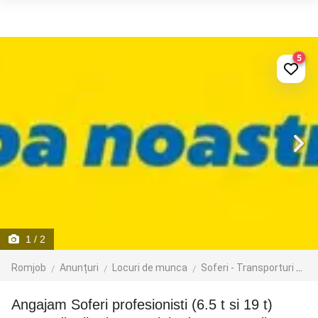
5
1
/ 2
Romjob
Anunțuri
Locuri de munca
Soferi - Transporturi
Tr
Angajam Soferi profesionisti (6.5 t si 19 t)