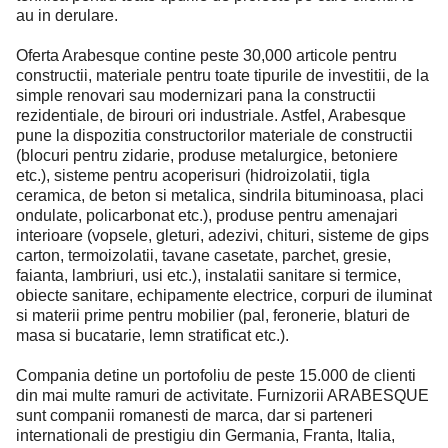
au in derulare.
Oferta Arabesque contine peste 30,000 articole pentru
constructii, materiale pentru toate tipurile de investitii, de la
simple renovari sau modernizari pana la constructii
rezidentiale, de birouri ori industriale. Astfel, Arabesque
pune la dispozitia constructorilor materiale de constructii
(blocuri pentru zidarie, produse metalurgice, betoniere
etc.), sisteme pentru acoperisuri (hidroizolatii, tigla
ceramica, de beton si metalica, sindrila bituminoasa, placi
ondulate, policarbonat etc.), produse pentru amenajari
interioare (vopsele, gleturi, adezivi, chituri, sisteme de gips
carton, termoizolatii, tavane casetate, parchet, gresie,
faianta, lambriuri, usi etc.), instalatii sanitare si termice,
obiecte sanitare, echipamente electrice, corpuri de iluminat
si materii prime pentru mobilier (pal, feronerie, blaturi de
masa si bucatarie, lemn stratificat etc.).
Compania detine un portofoliu de peste 15.000 de clienti
din mai multe ramuri de activitate. Furnizorii ARABESQUE
sunt companii romanesti de marca, dar si parteneri
internationali de prestigiu din Germania, Franta, Italia,