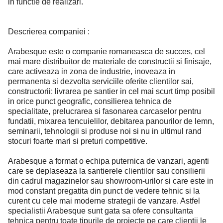
in functie de realizari.
Descrierea companiei :
Arabesque este o companie romaneasca de succes, cel
mai mare distribuitor de materiale de constructii si finisaje,
care activeaza in zona de industrie, inoveaza in
permanenta si dezvolta serviciile oferite clientilor sai,
constructorii: livrarea pe santier in cel mai scurt timp posibil
in orice punct geografic, consilierea tehnica de
specialitate, prelucrarea si fasonarea carcaselor pentru
fundatii, mixarea tencuielilor, debitarea panourilor de lemn,
seminarii, tehnologii si produse noi si nu in ultimul rand
stocuri foarte mari si preturi competitive.
Arabesque a format o echipa puternica de vanzari, agenti
care se deplaseaza la santierele clientilor sau consilierii
din cadrul magazinelor sau showroom-urilor si care este in
mod constant pregatita din punct de vedere tehnic si la
curent cu cele mai moderne strategii de vanzare. Astfel
specialistii Arabesque sunt gata sa ofere consultanta
tehnica pentru toate tipurile de proiecte pe care clientii le