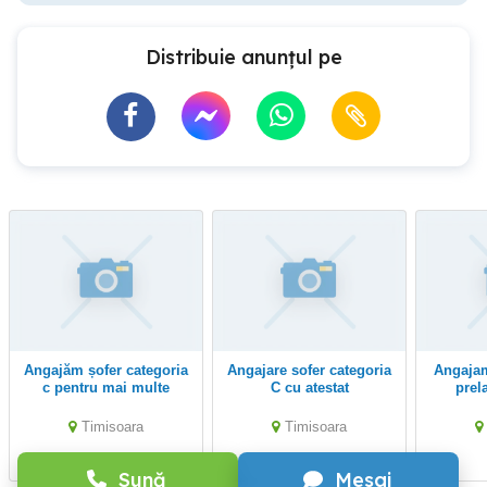
Distribuie anunțul pe
angajăm șofer categoria
Angajare sofer categoria
Angajam soferi pe tir la
c pentru mai multe
C cu atestat
prel
informații
Timisoara
Timisoara
Sună
Mesaj