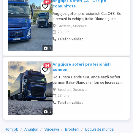
Angajez Soferi CAT C+E pe
45
comunitate
Angajez șoferi profesioniști Cat C+E. Se
lucrează în echipaj Italia-Olanda și se
transportă flori.Pentru mai multe detalii la
Brosteni, Suceava
nr de telefon - .Adrian Dandu
23 iulie
Telefon validat
1
Angajare soferi profesioniști
54
camion
Sc Turism Dandu SRL angajează soferi
camion Italia-Olanda la flori se lucrează in
echipaj .Mai multe detalii la telefon
Brosteni, Suceava
.Salariul atractiv!
23 iulie
Telefon validat
1
Romjob
Anunțuri
Suceava
Brosteni
Locuri de munca