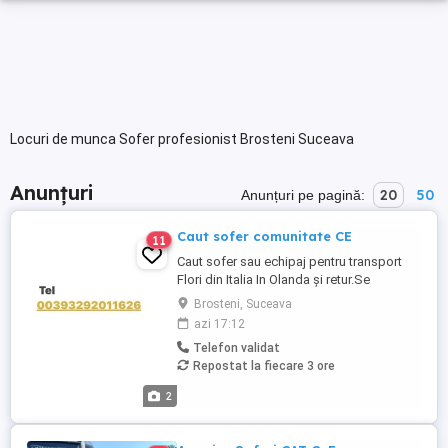
Locuri de munca Sofer profesionist Brosteni Suceava
Anunțuri
20
50
Anunțuri pe pagină:
Caut sofer comunitate CE
11
Caut sofer sau echipaj pentru transport
Flori din Italia In Olanda și retur.Se
lucrează doar in echipaj Mai multe detalii
Brosteni, Suceava
la nr sau la adresa de email
azi 17:12
Telefon validat
Repostat la fiecare 3 ore
2