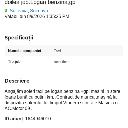
doilea job.Logan benzina,gpl
Suceava
,
Suceava
Valabil din 8/9/2026 1:35:25 PM
Specificații
Numele companiei
Taxi
Tip job
part time
Descriere
Angajăm șoferi taxi pe logan benzina +gpl masini in stare
foarte bună cu putini km. .Contract de munca ,mașină la
dispozitia șoferului tot timpul.Vindem si in rate.Masini cu
AC.Motor 09 .
ID anunț
: 1644946010