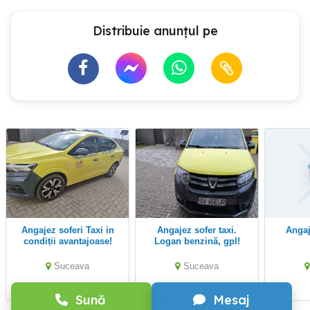
Distribuie anunțul pe
Angajez soferi Taxi in
Angajez sofer taxi.
Anga
condiții avantajoase!
Logan benzină, gpl!
Suceava
Suceava
Sună
Mesaj