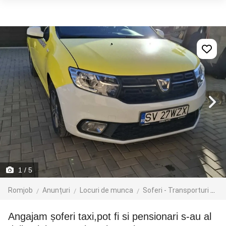
1
/ 5
Romjob
Anunțuri
Locuri de munca
Soferi - Transporturi
Ta
Angajam șoferi taxi,pot fi si pensionari s-au al