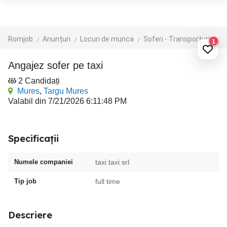
Romjob
Anunțuri
Locuri de munca
Soferi - Transporturi
Ta
1
angajez sofer pe taxi
2 Candidați
Mures
,
Targu Mures
Valabil din 7/21/2026 6:11:48 PM
Specificații
Numele companiei
taxi taxi srl
Tip job
full time
Descriere