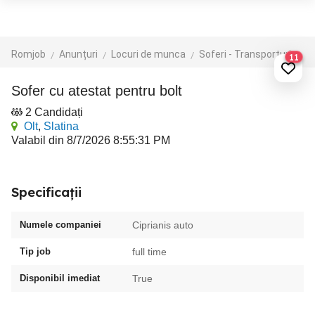
Romjob
Anunțuri
Locuri de munca
Soferi - Transporturi
Ta
11
Sofer cu atestat pentru bolt
2 Candidați
Olt
,
Slatina
Valabil din 8/7/2026 8:55:31 PM
Specificații
Numele companiei
Ciprianis auto
Tip job
full time
Disponibil imediat
True