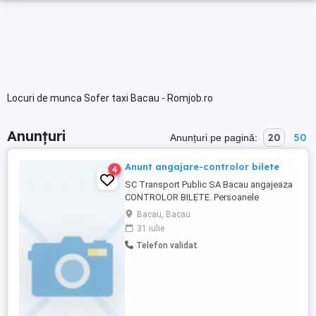
Locuri de munca Sofer taxi Bacau - Romjob.ro
Anunțuri
20
50
Anunțuri pe pagină:
Anunt angajare-controlor bilete
4
SC Transport Public SA Bacau angajeaza
CONTROLOR BILETE. Persoanele
interesate sunt rugate sa transmita CV-ul
Bacau, Bacau
la adresa de e-mail sau sa il depuna la
31 iulie
sediul societatii, str.Chimiei nr.12. Interviul
Telefon validat
va avea loc luni, 10 august, iar candidatii
selectati pe baza CV-urilor vor fi contactati
pentru confirmarea ...