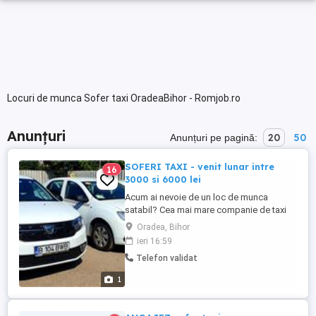
Locuri de munca Sofer taxi OradeaBihor - Romjob.ro
Anunțuri
20
50
Anunțuri pe pagină:
SOFERI TAXI - venit lunar intre
16
3000 si 6000 lei
Acum ai nevoie de un loc de munca
satabil? Cea mai mare companie de taxi
din Oradea angajaza soferi taxi pe cele
Oradea, Bihor
mai noi si dotate masini. Garantam venituri
ieri 16:59
medii intre 3000 si 6000 lei
Telefon validat
1