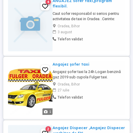
ANGAJEZ sofer taxi,program
4
flexibil.
Caut sofer responsabil si serios pentru
activitatea de taxi in Oradea. .Cerinte:
Permis conducere cat.B.minim doi
Oradea, Bihor
ani,atestat sofer taxi,cazier.Se ofera
3 august
masina Dacia logan an fabricatie
Telefon validat
2022,2023 benzina si gaz
Angajez șofer taxi
Angajez șofer taxi la 24h Logan benzină
gaz 2019 sub cupola Fulger taxi.
Oradea, Bihor
27 iulie
Telefon validat
1
Angajez Dispecer ,Angajez Dispecer
2