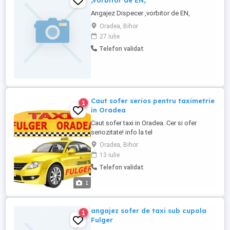
,vorbitor de EN,
Angajez Dispecer ,vorbitor de EN,
Oradea, Bihor
27 iulie
Telefon validat
Caut sofer serios pentru taximetrie
1
in Oradea
Caut sofer taxi in Oradea. Cer si ofer
seriozitate! info la tel
Oradea, Bihor
13 iulie
Telefon validat
1
angajez sofer de taxi sub cupola
1
Fulger