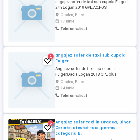
angajez sofer de taxi sub cupola Fulger la
24h Logan 2019 GPL,AC,POS
Oradea, Bihor
17 iunie
Telefon validat
angajez sofer de taxi sub cupola
1
Fulger
Angajez șofer de taxi sub cupola
Fulger.Dacia Logan 2018 GPL plus
benzina
Oradea, Bihor
14 iunie
Telefon validat
Angajez sofer taxi in Oradea, Bihor
3
Cerinte: atestat taxi, permis
categoria B.