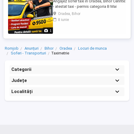
Angajez sofer taxi in Oradea, Bihor Cerinte:
- atestat taxi - permis categoria B Mai
multe detalii la telefon:
Oradea, Bihor
8 iunie
1
Romjob
Anunțuri
Bihor
Oradea
Locuri de munca
Soferi - Transporturi
Taximetrie
Categorii
Județe
Localități