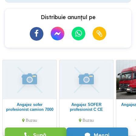
Distribuie anunțul pe
angajez sofer
Angajez SOFER
Angajez sofer categoria
profesionist camion 7000
profesionist C CE
ron
Buzau
Buzau
Sună
Mesaj