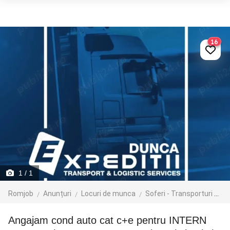
16
1
/ 1
Romjob
Anunțuri
Locuri de munca
Soferi - Transporturi
Tr
Angajam cond auto cat c+e pentru INTERN