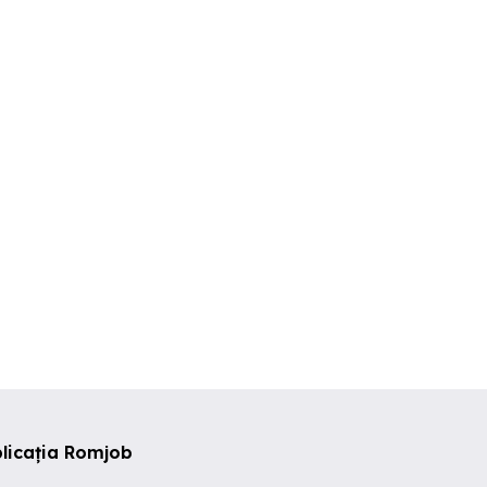
Angajam sofer cat. B+C+E
Angajăm șofer categoria c
distribuție!
pentru firma drumuri
-iveco trake
imisoara
Timisoara
Timisoara
licația Romjob