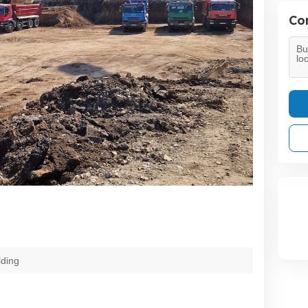
Con
lding