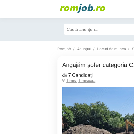
rom
job
.ro
Romjob
Anunțuri
Locuri de munca
S
Angajăm șofer categoria 
7 Candidați
Timis
,
Timisoara