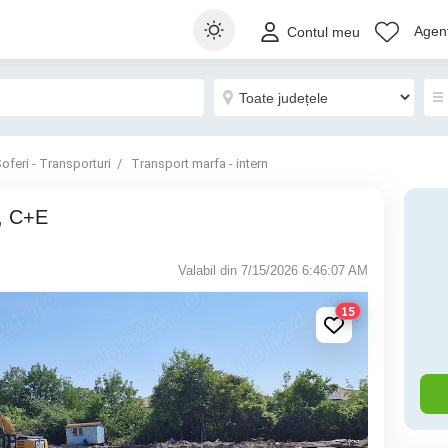
Agenț
Contul meu
oferi - Transporturi
Transport marfa - intern
C, C+E
Valabil din 7/15/2026 6:46:07 AM
15