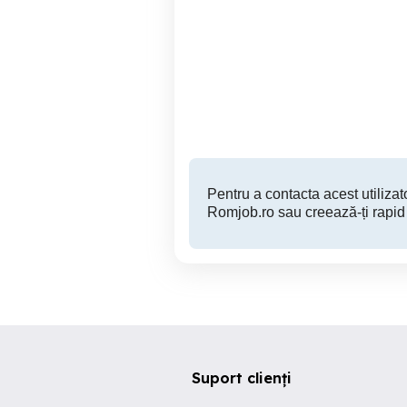
Șofer Aprovizionare
Restaurant
pro
pentru distribu
Timisoara
Pentru a contacta acest utilizato
Romjob.ro sau creează-ți rapid
Suport clienți