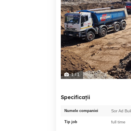
1
/ 1
Specificații
Numele companiei
Sor Ad Bui
Tip job
full time