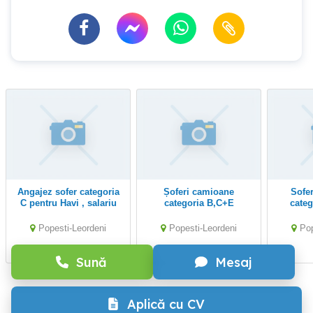
Angajez sofer categoria
Șoferi camioane
Sofer profesionist
C pentru Havi , salariu
categoria B,C+E
categ
6800
distr
Popesti-Leordeni
Popesti-Leordeni
Pop
Sună
Mesaj
Aplică cu CV