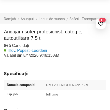
Romjob
Anunțuri
Locuri de munca
Soferi - Transporturi
Tr
10
Angajam sofer profesionist, categ c,
autoutilitara 7,5 t
5 Candidați
Ilfov
,
Popesti-Leordeni
Valabil din 8/4/2026 9:46:15 AM
Specificații
Numele companiei
RMT20 FRIGOTRANS SRL
Tip job
full time