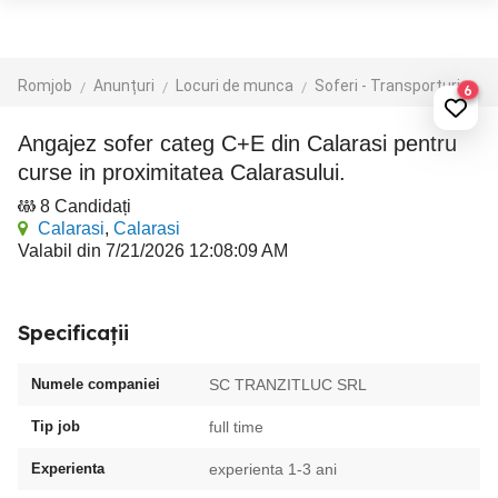
Romjob
Anunțuri
Locuri de munca
Soferi - Transporturi
Tr
6
Angajez sofer categ C+E din Calarasi pentru
curse in proximitatea Calarasului.
8 Candidați
Calarasi
,
Calarasi
Valabil din 7/21/2026 12:08:09 AM
Specificații
Numele companiei
SC TRANZITLUC SRL
Tip job
full time
Experienta
experienta 1-3 ani