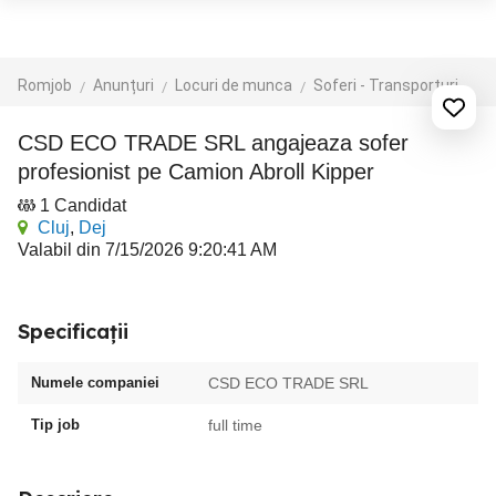
Romjob
Anunțuri
Locuri de munca
Soferi - Transporturi
Tr
CSD ECO TRADE SRL angajeaza sofer
profesionist pe Camion Abroll Kipper
1 Candidat
Cluj
,
Dej
Valabil din 7/15/2026 9:20:41 AM
Specificații
Numele companiei
CSD ECO TRADE SRL
Tip job
full time