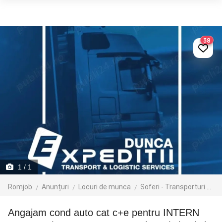
38
1
/ 1
Romjob
Anunțuri
Locuri de munca
Soferi - Transporturi
Tr
Angajam cond auto cat c+e pentru INTERN