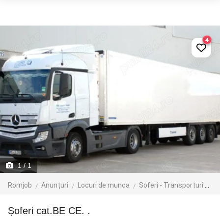
4
1
/ 1
Romjob
Anunțuri
Locuri de munca
Soferi - Transporturi
Tr
Șoferi cat.BE CE. .