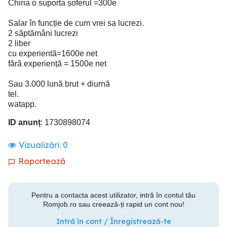
Chiria o suporta șoferul =300e
Salar în funcție de cum vrei sa lucrezi.
2 săptămâni lucrezi
2 liber
cu experientă=1600e net
fără experiență = 1500e net
Sau 3.000 lună brut + diurnă
tel.
watapp.
ID anunț
: 1730898074
Vizualizări:
0
Raportează
Pentru a contacta acest utilizator, intră în contul tău
Romjob.ro sau creează-ți rapid un cont nou!
Intră în cont / Înregistrează-te