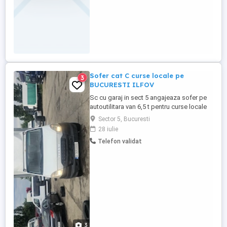
Sofer cat C curse locale pe
3
BUCURESTI ILFOV
Sc cu garaj in sect 5 angajeaza sofer pe
autoutilitara van 6,5 t pentru curse locale
program de lucru 8-17 de luni pina vineri
Sector 5, Bucuresti
salariu net 4000 ron
28 iulie
Telefon validat
3