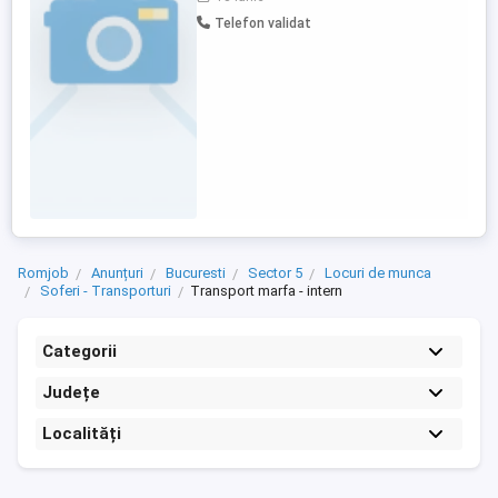
identificată prin cod unic 3191843, anunță
Telefon validat
organizarea concursului pentru ocuparea
a două posturi vacante de: Conducător
auto transport rutier persoane ...
Romjob
Anunțuri
Bucuresti
Sector 5
Locuri de munca
Soferi - Transporturi
Transport marfa - intern
Categorii
Județe
Localități