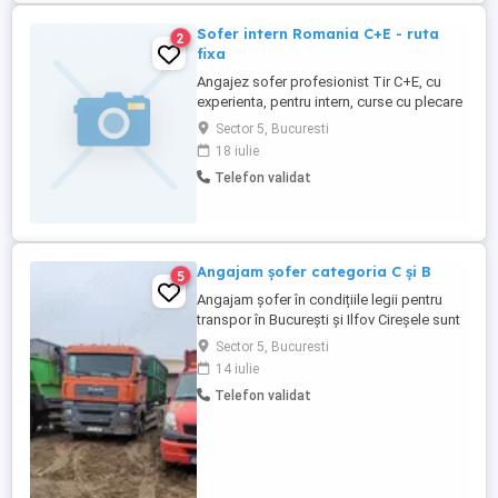
Sofer intern Romania C+E - ruta
2
fixa
Angajez sofer profesionist Tir C+E, cu
experienta, pentru intern, curse cu plecare
din Bucuresti. Se lucreaza in program, rute
Sector 5, Bucuresti
fixe. Detalii la interviu.
18 iulie
Telefon validat
Angajam șofer categoria C și B
5
Angajam șofer în condițiile legii pentru
transpor în București și Ilfov Cireșele sunt
locale și nu depășesc jud ilfov Program
Sector 5, Bucuresti
de luni până vineri Garajul se afla în
14 iulie
București sec 5 spre Măgurele Per. de
Telefon validat
contact ing. Remus Bogdan