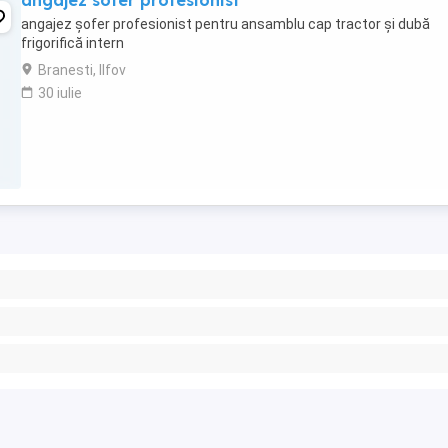
angajez sofer profesionist
angajez șofer profesionist pentru ansamblu cap tractor și dubă
frigorifică intern
Branesti, Ilfov
30 iulie