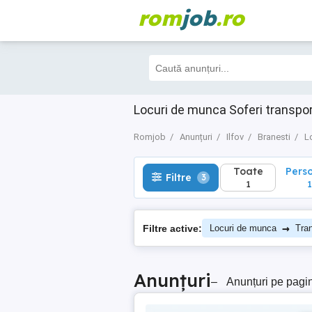
rom
job
.ro
Toate
Perso
Filtre
3
1
1
Locuri de munca Soferi transpor
Romjob
Anunțuri
Ilfov
Branesti
L
Toate
Pers
Filtre
3
1
1
→
Filtre active:
Locuri de munca
Tran
Anunțuri
–
Anunțuri pe pagi