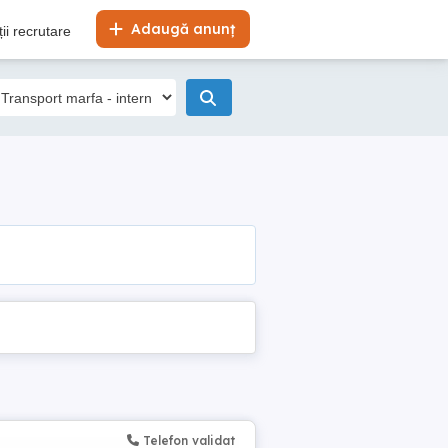
Adaugă anunț
ii recrutare
Telefon validat