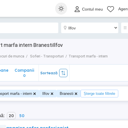
ane
Companii
Sortează
Agenț
Contul meu
0
t marfa intern BranestiIlfov
ocuri de munca
Soferi - Transporturi
Transport marfa - intern
oane
Companii
Sortează
0
sport marfa - intern
Ilfov
Branesti
Șterge toate filtrele
nă:
20
50