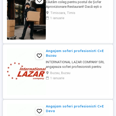
Căutăm coleg pentru postul de Șofer
Aprovizionare Restaurant! Dacă ești o
persoană serioasă, organizată și îți place
Timisoara, Timis
să fii mereu în mișcare, te vrem în echipa
1 ianuarie
noastră. Rolul presupune aprovizionarea
locațiilor, transportul produselor între
punctele de lucru, precum și sprijin
logistic pentru activitatea ...
Angajam soferi profesionisti C+E
Buzau
INTERNATIONAL LAZAR COMPANY SRL
angajeaza soferi profesionisti pentru
transport intern-prelata Cerinte: Permis
Buzau, Buzau
categoria C+E Atestat profesional si card
1 ianuarie
tahograf Experienta constituie un avantaj
Seriozitate si responsabilitate Oferim:
Salariu motivant 7000-8000 lei Contract de
munca pe perioada ...
Angajam soferi profesionisti C+E
Deva