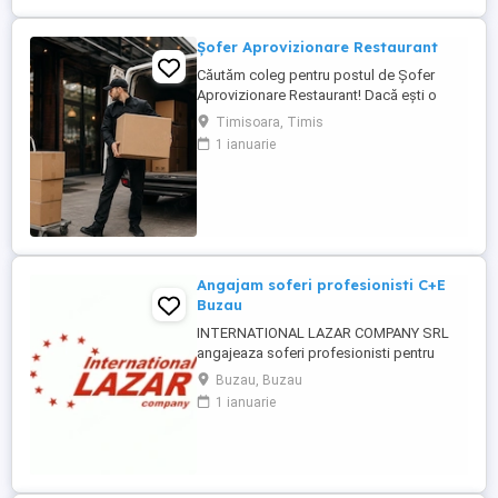
Șofer Aprovizionare Restaurant
Căutăm coleg pentru postul de Șofer
Aprovizionare Restaurant! Dacă ești o
persoană serioasă, organizată și îți place
Timisoara, Timis
să fii mereu în mișcare, te vrem în echipa
1 ianuarie
noastră. Rolul presupune aprovizionarea
locațiilor, transportul produselor între
punctele de lucru, precum și sprijin
logistic pentru activitatea ...
Angajam soferi profesionisti C+E
Buzau
INTERNATIONAL LAZAR COMPANY SRL
angajeaza soferi profesionisti pentru
transport intern-prelata Cerinte: Permis
Buzau, Buzau
categoria C+E Atestat profesional si card
1 ianuarie
tahograf Experienta constituie un avantaj
Seriozitate si responsabilitate Oferim:
Salariu motivant 7000-8000 lei Contract de
munca pe perioada ...