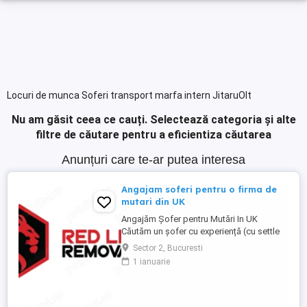
Locuri de munca Soferi transport marfa intern JitaruOlt
Nu am găsit ceea ce cauți.
Selectează categoria și alte
filtre de căutare pentru a eficientiza căutarea
Anunțuri care te-ar putea interesa
Angajam soferi pentru o firma de
mutari din UK
Angajăm Șofer pentru Mutări In UK
Căutăm un șofer cu experiență (cu settle
sau pre-settle status în UK), serios,
Sector 2, Bucuresti
punctual și cu responsabilitate. Dacă știi
1 ianuarie
să conduci bine, să ai grijă de marfa
clientului și nu te sperie munca fizică, ești
omul nostru. Dacă ai : Permis categoria B
(C e bonus) Experiență ...