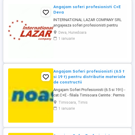
Angajam soferi profesionisti C+E
Deva
INTERNATIONAL LAZAR COMPANY SRL
angajeaza soferi profesionisti pentru
transport intern-prelata Cerinte: Permis
Deva, Hunedoara
categoria C+E Atestat profesional si card
1 ianuarie
tahograf Experienta constituie un avantaj
Seriozitate si responsabilitate Oferim:
Salariu motivant 7000-8000 lei Contract de
munca pe perioada ...
Angajam Soferi profesionisti (6.5 t
si 19 t) pentru distributie materiale
de constructii
Angajam Soferi Profesionisti (6.5 si 19 t) -
cat.C+E - filiala Timisoara Cerinte : Permis
de conducere categoriile C+E; Atestat
Timisoara, Timis
pentru transport marfuri generale; Card
1 ianuarie
tahograf Responsabilitati: Distributie
materiale de constructii pe raza judetelor
Timis, Arad si Caras-Severin; Transporta
marfa ...