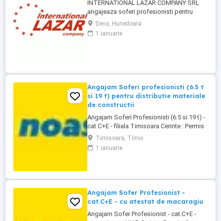
INTERNATIONAL LAZAR COMPANY SRL
angajeaza soferi profesionisti pentru
transport intern-prelata Cerinte: Permis
Deva, Hunedoara
categoria C+E Atestat profesional si card
1 ianuarie
tahograf Experienta constituie un avantaj
Seriozitate si responsabilitate Oferim:
Salariu motivant 7000-8000 lei Contract de
munca pe perioada ...
Angajam Soferi profesionisti (6.5 t
si 19 t) pentru distributie materiale
de constructii
Angajam Soferi Profesionisti (6.5 si 19 t) -
cat.C+E - filiala Timisoara Cerinte : Permis
de conducere categoriile C+E; Atestat
Timisoara, Timis
pentru transport marfuri generale; Card
1 ianuarie
tahograf Responsabilitati: Distributie
materiale de constructii pe raza judetelor
Timis, Arad si Caras-Severin; Transporta
marfa ...
Angajam Sofer Profesionist -
cat.C+E - cu atestat de macaragiu
Angajam Sofer Profesionist - cat.C+E -