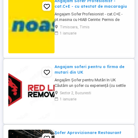
Angajam Sofer Profesionist -
cat.C+E - cu atestat de macaragiu
Angajam Sofer Profesionist - cat.C+E -
pt.masina cu HIAB Cerinte: Permis de
conducere categ. C+E; Atestat profesional
Timisoara, Timis
pentru transport marfa + card tahograf;
1 ianuarie
Atestat de macaragiu Descrierea jobului:
Distributie materiale de constructii pe raza
judetelor Timis, Arad si Caras-Severin;
Transporta ...
Angajam soferi pentru o firma de
mutari din UK
Angajăm Șofer pentru Mutări In UK
Căutăm un șofer cu experiență (cu settle
sau pre-settle status în UK), serios,
Sector 2, Bucuresti
punctual și cu responsabilitate. Dacă știi
1 ianuarie
să conduci bine, să ai grijă de marfa
clientului și nu te sperie munca fizică, ești
omul nostru. Dacă ai : Permis categoria B
(C e bonus) Experiență ...
Șofer Aprovizionare Restaurant