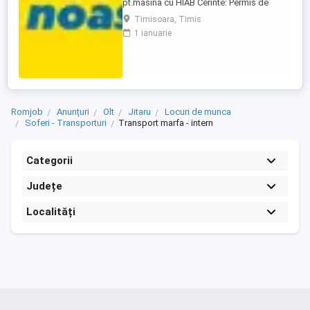
pt.masina cu HIAB Cerinte: Permis de
conducere categ. C+E; Atestat profesional
Timisoara, Timis
pentru transport marfa + card tahograf;
1 ianuarie
Atestat de macaragiu Descrierea jobului:
Distributie materiale de constructii pe raza
judetelor Timis, Arad si Caras-Severin;
Transporta ...
Romjob
Anunțuri
Olt
Jitaru
Locuri de munca
Soferi - Transporturi
Transport marfa - intern
Categorii
Județe
Localități