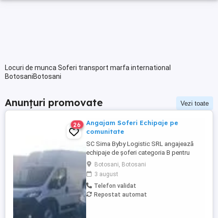
Locuri de munca Soferi transport marfa international
BotosaniBotosani
Anunțuri promovate
Vezi toate
Angajam Soferi Echipaje pe
26
comunitate
SC Sima Byby Logistic SRL angajează
echipaje de șoferi categoria B pentru
transport internațional (comunitate)!
Botosani, Botosani
Căutăm echipaje formate din 2 șoferi,
3 august
posesori ai permisului categoria B, pentru
Telefon validat
transport internațional de marfă. Oferim:
Repostat automat
Salariu între 1.800 și 2.200 Program: 2 luni
plecați 2 săptămâni ...