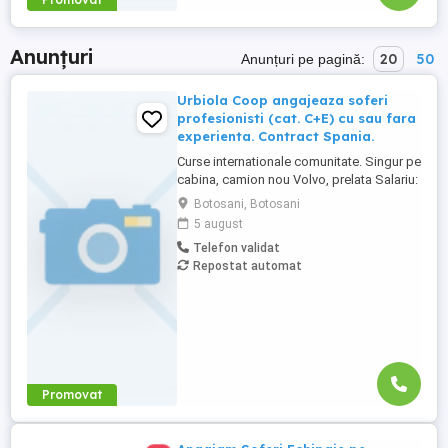
Anunțuri
20
50
Anunțuri pe pagină:
Urbiola Coop angajeaza soferi
profesionisti (cat. C+E) cu sau fara
experienta. Contract Spania.
Curse internationale comunitate. Singur pe
cabina, camion nou Volvo, prelata Salariu:
2700 luna net 12.000 km (garantat) Prima
Botosani, Botosani
0,06 camion km extra peste 12000 km; +
5 august
100 prima la angajare pt. ADR; + 300 prima
Telefon validat
pentru 6 luni lucrate; + 300 prima pentru 9
Repostat automat
luni lucrate; + 300 prima pentru 12 luni
lucrate. Cazare, ...
Promovat