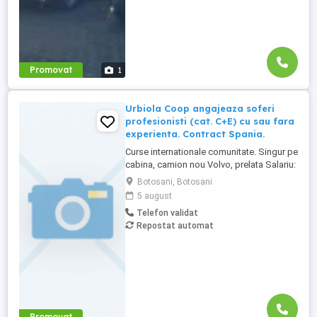
Promovat
1
Urbiola Coop angajeaza soferi
profesionisti (cat. C+E) cu sau fara
experienta. Contract Spania.
Curse internationale comunitate. Singur pe
cabina, camion nou Volvo, prelata Salariu:
2700 luna net 12.000 km (garantat) Prima
Botosani, Botosani
0,06 camion km extra peste 12000 km; +
5 august
100 prima la angajare pt. ADR; + 300 prima
Telefon validat
pentru 6 luni lucrate; + 300 prima pentru 9
Repostat automat
luni lucrate; + 300 prima pentru 12 luni
lucrate. Cazare, ...
Promovat