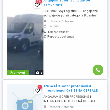
Angajam Soferi Echipaje pe
26
comunitate
SC Sima Byby Logistic SRL angajează
echipaje de șoferi categoria B pentru
transport internațional (comunitate)!
Botosani, Botosani
Căutăm echipaje formate din 2 șoferi,
3 august
posesori ai permisului categoria B, pentru
Telefon validat
transport internațional de marfă. Oferim:
Repostat automat
Salariu între 1.800 și 2.200 Program: 2 luni
plecați 2 săptămâni ...
Promovat
1
ANGAJĂM sofer profesionist
1
international C+E BENĂ CEREALE
ANGAJĂM ȘOFER PROFESIONIST
INTERNATIONAL C+E BENĂ CEREALE
Căutăm un șofer cu experiență și simț al
Botosani, Botosani
responsabilității pentru TRANSPORT