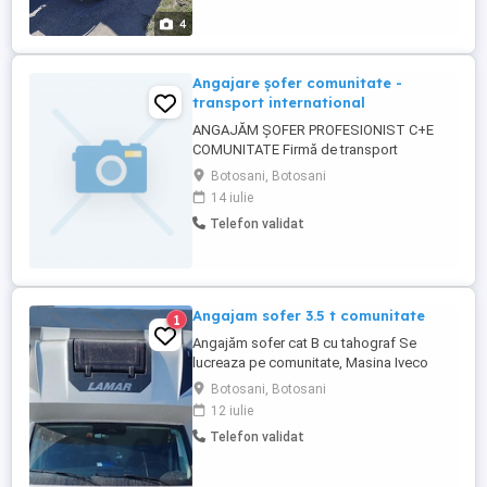
ora lucrata( ...
4
Angajare șofer comunitate -
transport international
ANGAJĂM ȘOFER PROFESIONIST C+E
COMUNITATE Firmă de transport
angajează șofer profesionist pentru
Botosani, Botosani
transport internațional pe comunitate,
14 iulie
transport prelata. CERINȚE: Permis
Telefon validat
categoria C+E Experiență minim 1 an pe
comunitate Atestat transport marfă + card
tahograf Seriozitate și responsabilitate ...
Angajam sofer 3.5 t comunitate
1
Angajăm sofer cat B cu tahograf Se
lucreaza pe comunitate, Masina Iveco
Daily 2025, prelata,dotata pt comunitate.
Botosani, Botosani
Telefon servici ( și internet).Nu se face UK.
12 iulie
Cautam colaborare pe termen lung. Ofer și
Telefon validat
cer seriozitate. SALAR 2400 euro în funcție
de experiență BONUSURI Acte necesare
pentru angajare -aviz ...