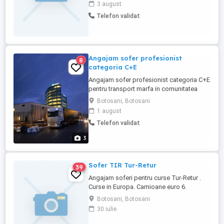
3 august
INTERNAȚIONAL DE CEREALE ȘI FURAJE
Telefon validat
USCATE (hrană destinată consumului
uman și animal). OFERIM: - SALARIU: 3.400
; - PROGRAM: 8 SĂPTĂMÂNI CU 2
SĂPTĂMÂNI ACASĂ SAU ...
Angajam sofer profesionist
8
categoria C+E
Angajam sofer profesionist categoria C+E
pentru transport marfa in comunitatea
europeana. Posibilitate de angajare si
Botosani, Botosani
incepatori . Nu este necesar atestat ADR.
1 august
Se lucreaza pe Cap tractor euro 6 ( Daf XF
Telefon validat
480 sau 530 , cabina super space) cu
semiremorca tip prelata. Tari tranzitate :
3
90% Austria ...
Sofer TIR Tur-Retur
39
Angajam soferi pentru curse Tur-Retur .
Curse in Europa. Camioane euro 6.
Necesar experienta minim 1 an. 1800-3000
Botosani, Botosani
/Luna
30 iulie