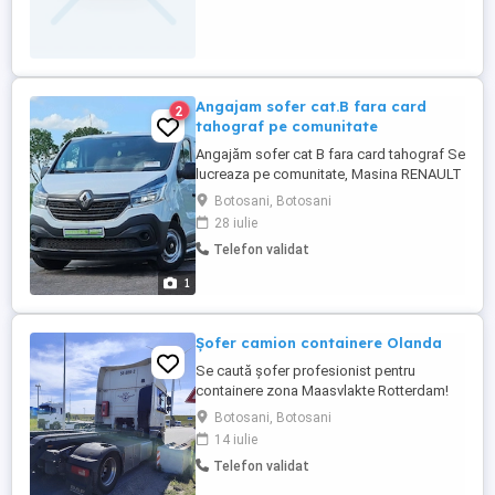
Angajam sofer cat.B fara card
2
tahograf pe comunitate
Angajăm sofer cat B fara card tahograf Se
lucreaza pe comunitate, Masina RENAULT
Traffic NOU,dotata pt
Botosani, Botosani
comunitate(pat,sirocou). Telefon servici (
28 iulie
și internet). Cautam colaborare pe termen
Telefon validat
lung. Ofer și cer seriozitate. SALAR 1900-
2000 euro în funcție de experiență
1
BONUSURI Acte necesare pentru ...
Șofer camion containere Olanda
Se caută șofer profesionist pentru
containere zona Maasvlakte Rotterdam!
Camioane Daf xf Lucru național ( rar câte o
Botosani, Botosani
ieșire către Germania sau Belgia) Perioadă
14 iulie
de lucru la înțelegere, dar preferabil minim
Telefon validat
1 lună la lucru Caut doar șoferi serioși cu
chef de treabă!! Se oferă 20 euro net per