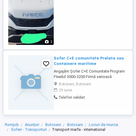
1
Sofer C+E comunitate Prelata sau
Containere maritime
Angajăm Șofer C+E Comunitate Program
Flexibil 3000-3200 Firmă serioasă
angajează șofer profesionist categoria
Botosani, Botosani
C+E pentru curse în comunitate. Program
29 iunie
flexibil: Variante: 9 săptămâni cu 3 libere
Telefon validat
sau 12 saptamani cu 4 libere Alegi varianta
care ți se potrivește Beneficii: Salariu pe ...
Romjob
Anunțuri
Botosani
Botosani
Locuri de munca
Soferi - Transporturi
Transport marfa - international