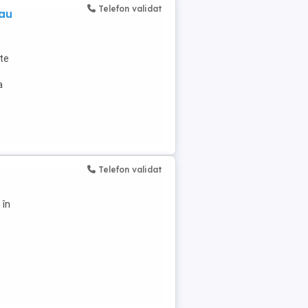
Telefon validat
sau
ite
a
Telefon validat
 în