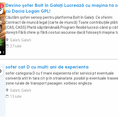
Devino șofer Bolt în Galați Lucrează cu mașina ta 
1
cu Dacia Logan GPL!
Căutăm șoferi serioși pentru platforma Bolt în Galați. Ce oferim:
Contract de muncă legal (carte de muncă) Toate contribuțiile plăt
(CAS, CASS) Plată săptămânală Program flexibil lucrezi când și cât
dorești Fără chirie și fără costuri ascunse dacă folosești mașina t
Suport dedicat și flotă activă Avem ...
Galati, Galati
27 iulie
1
sofer cat D cu multi ani de experienta
sofer categoria D cu f mare experienta ofer servicii pt eventuale
convenții atit în tara cit și în strainatate..posibil și eventuale trasee
zone rurale de transport pasageri..vorbesc engleza
Galati, Galati
13 iulie