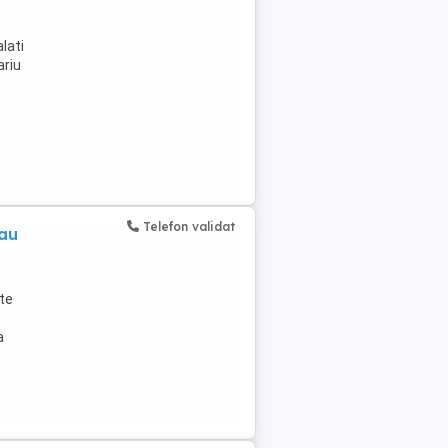
lati
ariu
Telefon validat
sau
ite
a