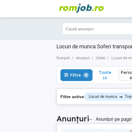
rom
job
.ro
Toate
Perso
Filtre
4
10
8
Locuri de munca Soferi transpor
Romjob
Anunțuri
Galati
Locuri de 
Toate
Pers
Filtre
4
10
8
→
Filtre active:
Locuri de munca
Tra
Anunțuri
–
Anunțuri pe pagi