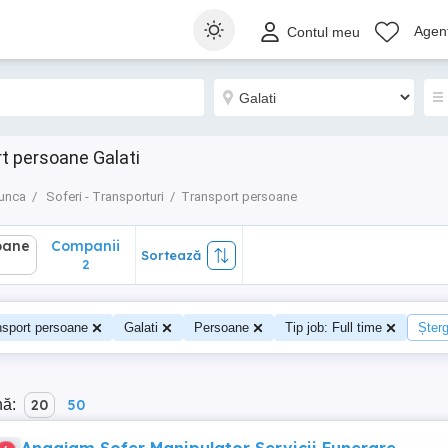
ane
Companii
Sortează
Agenț
Contul meu
2
t persoane Galati
munca
Soferi - Transporturi
Transport persoane
oane
Companii
Sortează
2
nsport persoane
Galati
Persoane
Tip job: Full time
Șterg
nă:
20
50