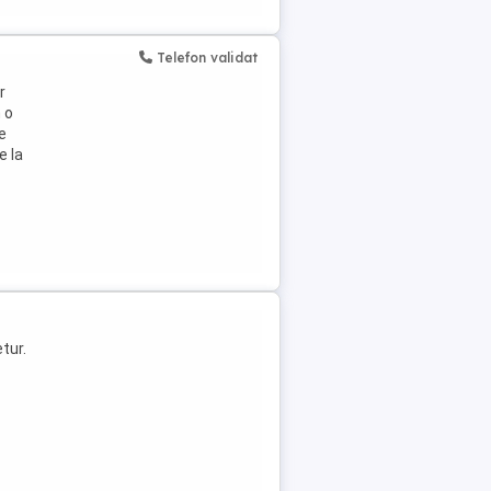
Telefon validat
r
 o
e
e la
tur.