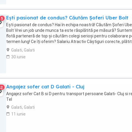
Ești pasionat de condus? Căutăm Șoferi Uber Bolt
5
Ești pasionat de condus? Hai în echipa noastră! Căutăm Șoferi Ube
Bolt Vrei un job unde munca ta este răsplătită pe măsură? Suntem
flotă parteneră de top și căutăm colegi serioși pentru colaborare p
termen lung! Ce îți oferim? Salariu Atractiv Câștiguri corecte, plătit
timp. Program Flexibil ...
Galati, Galati
30 iunie
Angajez sofer cat D Galati - Cluj
12
Angajez sofer Cat B si D pentru transport persoane Galati- Cluj si re
Tel
Galati, Galati
11 iunie