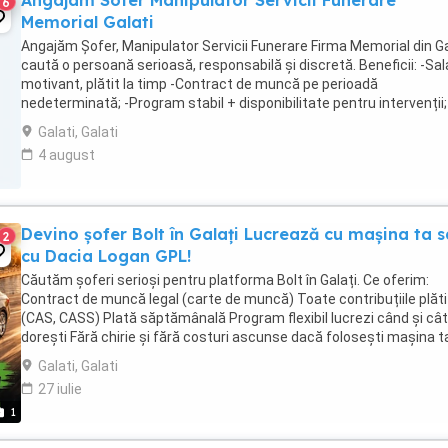
Angajam Sofer Manipulator Servicii Funerare
6
Memorial Galati
Angajăm Șofer, Manipulator Servicii Funerare Firma Memorial din Ga
caută o persoană serioasă, responsabilă și discretă. Beneficii: -Sal
motivant, plătit la timp -Contract de muncă pe perioadă
nedeterminată; -Program stabil + disponibilitate pentru intervenții;
Cerințe: -Permis de conducere categoria ...
Galati, Galati
4 august
Devino șofer Bolt în Galați Lucrează cu mașina ta 
2
cu Dacia Logan GPL!
Căutăm șoferi serioși pentru platforma Bolt în Galați. Ce oferim:
Contract de muncă legal (carte de muncă) Toate contribuțiile plăt
(CAS, CASS) Plată săptămânală Program flexibil lucrezi când și cât
dorești Fără chirie și fără costuri ascunse dacă folosești mașina t
Suport dedicat și flotă activă Avem ...
Galati, Galati
27 iulie
1