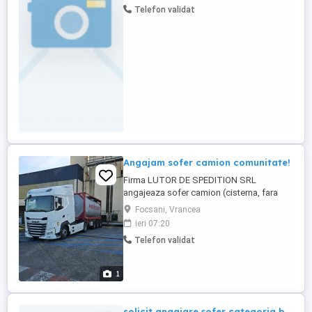
Telefon validat
DE TAXARE AUTOMATE TRANSPORT
ASIGURAT DE FIRMA CU AUTO SAU
AVION TELEFON DE SERVICIU CU MIN. ȘI
INTERNET PERIOADA ...
Angajam sofer camion comunitate!
Firma LUTOR DE SPEDITION SRL
angajeaza sofer camion (cisterna, fara
ADR). Oferim: - salar pe tara plus diurna
Focsani, Vrancea
(3000-3100 EUR net) - bonus la km -
ieri 07:20
camion Euro 6 Se face training timp de o
Telefon validat
saptamana cu instructorul firmei
specializat pe cisterna. Cerinte: - 1 an
experienta - seriozitate, asumare si
1
responsabilitate - ...
solicit angajare șofer categoria b