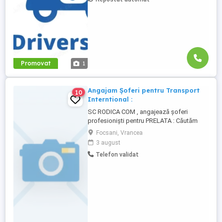
săptămânală, fără întârzieri Bonusuri
atractive ...
Promovat
1
Angajam Șoferi pentru Transport
10
Interntional :
SC RODICA COM , angajează șoferi
profesioniști pentru PRELATA : Căutăm
șoferi profesioniști cu experiență în
Focsani, Vrancea
transport internațional cu semiremorcă tip
3 august
prelată. Activitatea constă în efectuarea
Telefon validat
curselor pe ruta Franța Spania Franța.
Remorcile sunt preluate de la terminalul
feroviar din Franța, ...