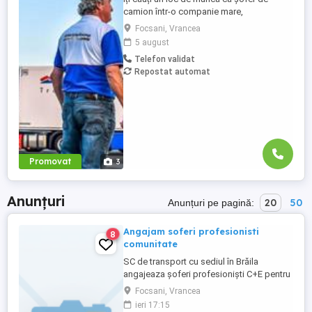
camion într-o companie mare,
internațională și stabilă? Atunci vino în
Focsani, Vrancea
echipa Heisterkamp! Angajăm șoferi cu
5 august
sau fără experiență și echipaje pentru
Telefon validat
transport internațional. Beneficii: training
Repostat automat
de inițiere la începutul activității în cadrul
companiei; training ...
Promovat
3
Anunțuri
20
50
Anunțuri pe pagină:
Angajam soferi profesionisti
8
comunitate
SC de transport cu sediul în Brăila
angajeaza șoferi profesioniști C+E pentru
containere pe comunitate. OFERIM:
Focsani, Vrancea
DIURNA + SALARIU PE TARA+BONUSURI
ieri 17:15
CAMIOANE ÎNGRIJITE EURO6 CU APARATE