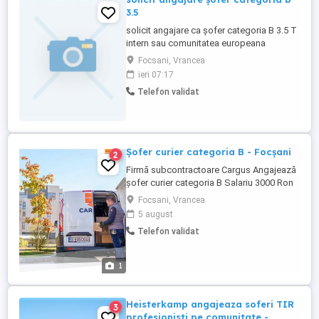
3.5
solicit angajare ca șofer categoria B 3.5 T
intern sau comunitatea europeana
Focsani, Vrancea
ieri 07:17
Telefon validat
Șofer curier categoria B - Focșani
2
Firmă subcontractoare Cargus Angajează
șofer curier categoria B Salariu 3000 Ron
net plus bacșișul care e considerabil
Focsani, Vrancea
Dubă nouă, curată, în stare bună Cerințe:
5 august
Permis de conducere categoria B de
Telefon validat
minim 1 an de zile Cazier Judiciar curat
Dorință de muncă și statornicie Mai multe
detalii ...
1
Heisterkamp angajeaza soferi TIR
3
profesionisti pe comunitate -