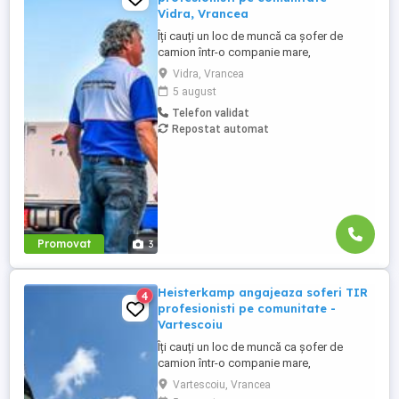
Vidra, Vrancea
Îți cauți un loc de muncă ca șofer de
camion într-o companie mare,
internațională și stabilă? Atunci vino în
Vidra, Vrancea
echipa Heisterkamp! Angajăm șoferi cu
5 august
sau fără experiență și echipaje pentru
Telefon validat
transport internațional. Beneficii: training
Repostat automat
de inițiere la începutul activității în cadrul
companiei; training ...
Promovat
3
Heisterkamp angajeaza soferi TIR
4
profesionisti pe comunitate -
Vartescoiu
Îți cauți un loc de muncă ca șofer de
camion într-o companie mare,
internațională și stabilă? Atunci vino în
Vartescoiu, Vrancea
echipa Heisterkamp! Angajăm șoferi cu