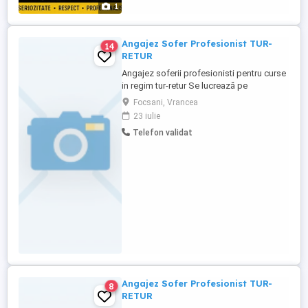
1
Angajez Sofer Profesionist TUR-
14
RETUR
Angajez soferii profesionisti pentru curse
in regim tur-retur Se lucrează pe
camioane: Mercedes Actros,Scania EURO
Focsani, Vrancea
6 (cutie automata, dotate cu frigider,
23 iulie
sirocou și tot ceea ce este necesar pentru
Telefon validat
buna desfășurare a activității ) Se trag
Remorci walking floor si prelata în funcție
de curse. Se pleaca ...
Angajez Sofer Profesionist TUR-
8
RETUR