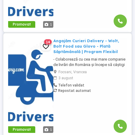
Promovat
1
Angajăm Curieri Delivery - Wolt,
14
Bolt Food sau Glovo - Plată
Săptămânală | Program Flexibil
- Colaborează cu cea mai mare companie
de livrări din România și începe să câștigi
rapid! - Cerințe: Minim 18 ani Mijloc de
Focsani, Vrancea
transport propriu (mașină, scuter,
3 august
motocicletă sau bicicletă) Telefon mobil
Telefon validat
cu acces la internet - Ce oferim: Plată
Repostat automat
săptămânală, fără întârzieri Bonusuri
atractive ...
Promovat
1