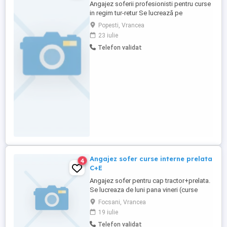
Angajez soferii profesionisti pentru curse
in regim tur-retur Se lucrează pe
camioane: Mercedes Actros,Scania EURO
Popesti, Vrancea
6 (cutie automata, dotate cu frigider,
23 iulie
sirocou și tot ceea ce este necesar pentru
Telefon validat
buna desfășurare a activității ) Se trag
Remorci walking floor si prelata în funcție
de curse. Se pleaca ...
Angajez sofer curse interne prelata
4
C+E
Angajez sofer pentru cap tractor+prelata.
Se lucreaza de luni pana vineri (curse
interne).Salariu 7000 lei .
Focsani, Vrancea
19 iulie
Telefon validat