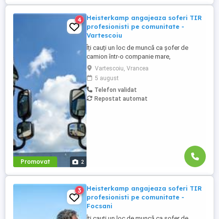
Heisterkamp angajeaza soferi TIR
4
profesionisti pe comunitate -
Vartescoiu
Îți cauți un loc de muncă ca șofer de
camion într-o companie mare,
internațională și stabilă? Atunci vino în
Vartescoiu, Vrancea
echipa Heisterkamp! Angajăm șoferi cu
5 august
sau fără experiență și echipaje pentru
Telefon validat
transport internațional. Beneficii: training
Repostat automat
de inițiere la începutul activității în cadrul
companiei; training ...
Promovat
2
Heisterkamp angajeaza soferi TIR
3
profesionisti pe comunitate -
Focsani
Îți cauți un loc de muncă ca șofer de