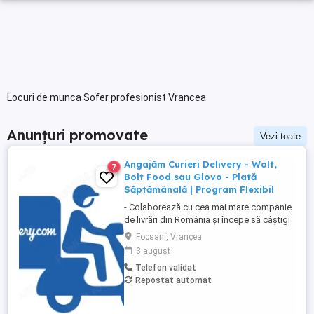
Locuri de munca Sofer profesionist Vrancea
Anunțuri promovate
Vezi toate
Angajăm Curieri Delivery - Wolt,
7
Bolt Food sau Glovo - Plată
Săptămânală | Program Flexibil
- Colaborează cu cea mai mare companie
de livrări din România și începe să câștigi
rapid! - Cerințe: Minim 18 ani Mijloc de
Focsani, Vrancea
transport propriu (mașină, scuter,
3 august
motocicletă sau bicicletă) Telefon mobil
Telefon validat
cu acces la internet - Ce oferim: Plată
Repostat automat
săptămânală, fără întârzieri Bonusuri
atractive ...