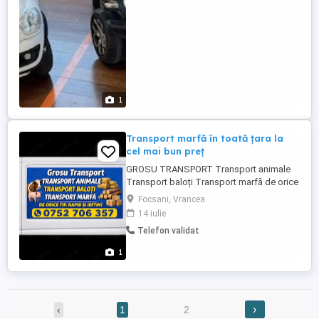
1
Transport marfă în toată țara la
cel mai bun preț
GROSU TRANSPORT Transport animale
Transport baloți Transport marfă de orice
tip Rapid și sigur Seriozitate și
Focsani, Vrancea
punctualitate Prețuri avantajoase
14 iulie
Indiferent că ai nevoie de transport pentru
Telefon validat
animale, baloți, lemne sau diverse mărfuri,
suntem pregătiți să te ajutăm! Disponibil
1
pentru ...
›
‹
1
2