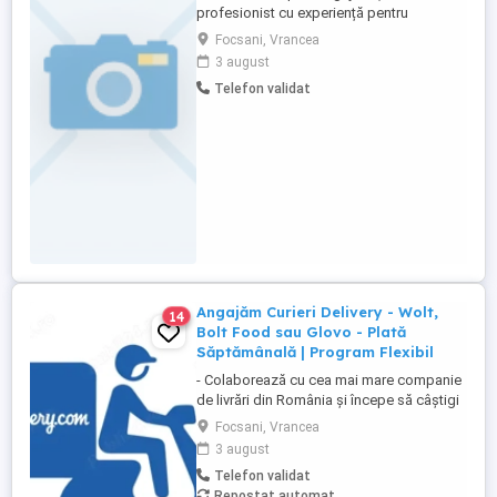
profesionist cu experiență pentru
transport internațional pe TIR (categoria
Focsani, Vrancea
C+E).Telefon contact:
3 august
Telefon validat
Angajăm Curieri Delivery - Wolt,
14
Bolt Food sau Glovo - Plată
Săptămânală | Program Flexibil
- Colaborează cu cea mai mare companie
de livrări din România și începe să câștigi
rapid! - Cerințe: Minim 18 ani Mijloc de
Focsani, Vrancea
transport propriu (mașină, scuter,
3 august
motocicletă sau bicicletă) Telefon mobil
Telefon validat
cu acces la internet - Ce oferim: Plată
Repostat automat