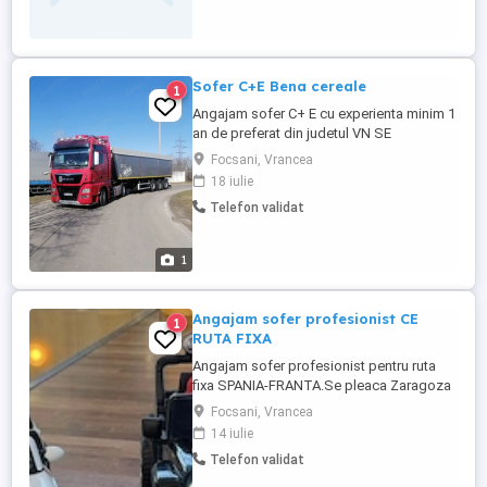
Sofer C+E Bena cereale
1
Angajam sofer C+ E cu experienta minim 1
an de preferat din judetul VN SE
LUCREAZA DOAR LA PROGRAM!!! Se
Focsani, Vrancea
lucreaza L-V , ocazional 24 la cabina
18 iulie
Incarcarile sunt pe Romania si ocazional
Telefon validat
Bulgaria Pentru detalii suplimentare va
stau la dispozitie telefonic !
1
Angajam sofer profesionist CE
1
RUTA FIXA
Angajam sofer profesionist pentru ruta
fixa SPANIA-FRANTA.Se pleaca Zaragoza
-Marseille si retur
Focsani, Vrancea
14 iulie
Telefon validat