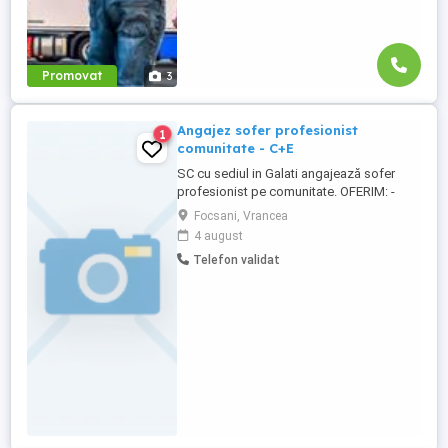
Promovat
3
Angajez sofer profesionist
1
comunitate - C+E
SC cu sediul in Galati angajează sofer
profesionist pe comunitate. OFERIM: -
Salariu + diurnă la timp și act acțional la
Focsani, Vrancea
diurna -Camioane bine întreținute -
4 august
Contract pe perioadă nedeterminată -
Telefon validat
Respectarea programului de condus și
odihnă -Respect și comunicare corectă
CERINȚE: -Experiență minimă pe ...