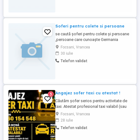
Soferi pentru colete si persoane
se caută șoferi pentru colete și persoane
,persoane care cunoaște Germania
,Olanda ,Belgia se caută și șoferi pentru
Focsani, Vrancea
transport auto 3 poziții ,la fel cunoscători
30 iulie
în domeniu
Telefon validat
Angajez sofer taxi cu atestat !
3
Căutăm șofer serios pentru activitate de
taxi. Atestat profesional taxi valabil (sau
posibilitatea de a-l obține) Contract de
Focsani, Vrancea
muncă obligatoriu Mașină afiliată la
28 iulie
Dispeceratul RAL Condiții avantajoase de
Telefon validat
colaborare Telefon: