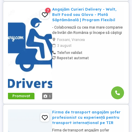
Angajăm Curieri Delivery - Wolt,
7
Bolt Food sau Glovo - Plată
Săptămânală | Program Flexibil
- Colaborează cu cea mai mare companie
de livrări din România și începe să câștigi
rapid! - Cerințe: Minim 18 ani Mijloc de
Focsani, Vrancea
transport propriu (mașină, scuter,
3 august
motocicletă sau bicicletă) Telefon mobil
Telefon validat
cu acces la internet - Ce oferim: Plată
Repostat automat
săptămânală, fără întârzieri Bonusuri
atractive ...
Promovat
1
Firma de transport angajăm șofer
profesionist cu experiență pentru
transport internațional pe TIR
Firma de transport angajăm șofer