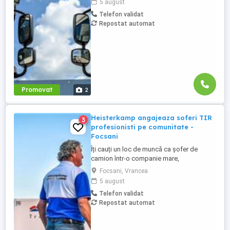
5 august
sau fără experiență și echipaje pentru
Telefon validat
transport internațional. Beneficii: training
Repostat automat
de inițiere la începutul activității în cadrul
companiei; training ...
Promovat
2
Heisterkamp angajeaza soferi TIR
3
profesionisti pe comunitate -
Focsani
Îți cauți un loc de muncă ca șofer de
camion într-o companie mare,
internațională și stabilă? Atunci vino în
Focsani, Vrancea
echipa Heisterkamp! Angajăm șoferi cu
5 august
sau fără experiență și echipaje pentru
Telefon validat
transport internațional. Beneficii: training
Repostat automat
de inițiere la începutul activității în cadrul
companiei; training ...