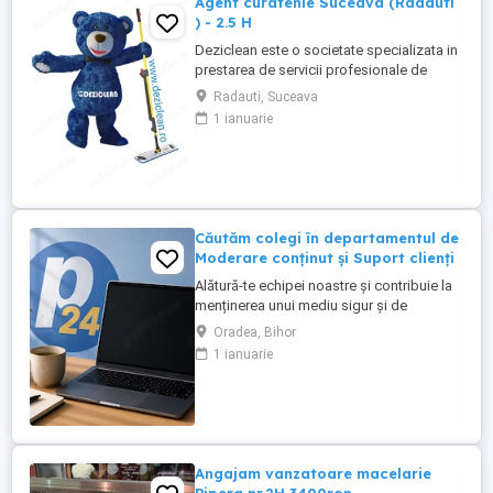
Agent curatenie Suceava (Radauti
) - 2.5 H
Deziclean este o societate specializata in
prestarea de servicii profesionale de
curatenie. Compania noastra asigura
Radauti, Suceava
servicii de curatenie in aproape toate
1 ianuarie
orasele mari din România. Angajam agenti
de curatenie pentru institutii bancare
(persoane pensionare sau care mai
lucreaza in alta parte). Program ...
Căutăm colegi în departamentul de
Moderare conținut și Suport clienți
Alătură-te echipei noastre și contribuie la
menținerea unui mediu sigur și de
încredere pe platformele noastre de
Oradea, Bihor
anunțuri din România, Germania și
1 ianuarie
Ungaria. În funcție de experiența și
abilitățile tale, vei avea un rol în moderarea
conținutului postat de utilizatori și sau în
oferirea de suport clienților ...
Angajam vanzatoare macelarie