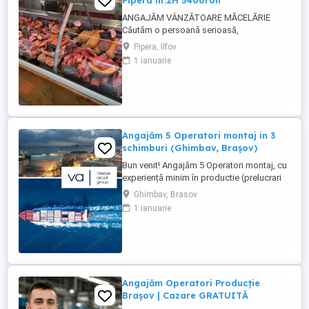
Pipera nr.2H 3400ron
ANGAJĂM VÂNZĂTOARE MĂCELĂRIE
Căutăm o persoană serioasă,
responsabilă și amabilă pentru postul de
Pipera, Ilfov
vânzătoare într-o măcelărie modernă.
1 ianuarie
Cerințe: Experiență în domeniul vânzărilor
sau în lucrul cu clienții (experiența în
măcelărie constituie un avantaj) Abilități
bune de comunicare și relaționare
Rapiditate, ...
Angajăm 5 Operatori montaj in 3
schimburi (Ghimbav, Brașov)
Bun venit! Angajăm 5 Operatori montaj, cu
experiență minim în productie (prelucrari
prin aschiere). Căutăm persoane serioase,
Ghimbav, Brasov
dornice să învețe și să muncească, se va
1 ianuarie
oferi instruire la locul de muncă. Program:
3 schimburi - schimbul 1: 06.45-14.30 -
schimbul 2: 14.30-22.30 - schimbul 3:
22.30-6:30 ...
Angajăm Operatori Producție
Brașov | Cazare GRATUITĂ