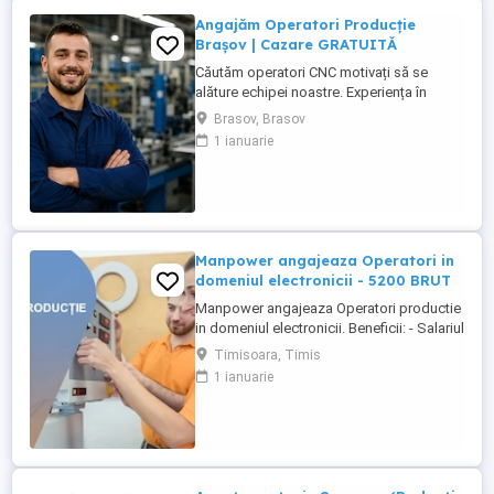
Angajăm Operatori Producție
Brașov | Cazare GRATUITĂ
Căutăm operatori CNC motivați să se
alăture echipei noastre. Experiența în
domeniu reprezintă un avantaj. Oferim:
Brasov, Brasov
Cazare GRATUITĂ în apartamente complet
1 ianuarie
utilate; Pachet salarial atractiv; Transport
local asigurat; Ore suplimentare plătite cu
200%; Spor de noapte de 25%; Prime de
sărbători ...
Manpower angajeaza Operatori in
domeniul electronicii - 5200 BRUT
Manpower angajeaza Operatori productie
in domeniul electronicii. Beneficii: - Salariul
- 5200 (in functie de experienta in
Timisoara, Timis
domeniul electronicii); - Tichete de masa
1 ianuarie
de 35 de lei zi lucratoare; - Mediu de lucru
modern si stabil; - Oportunitati de
dezvoltare profesionala; Transportul este
asigurat ...