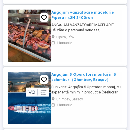
Angajam vanzatoare macelarie
Pipera nr.2H 3400ron
ANGAJĂM VÂNZĂTOARE MĂCELĂRIE
Căutăm o persoană serioasă,
responsabilă și amabilă pentru postul de
Pipera, Ilfov
vânzătoare într-o măcelărie modernă.
1 ianuarie
Cerințe: Experiență în domeniul vânzărilor
sau în lucrul cu clienții (experiența în
măcelărie constituie un avantaj) Abilități
bune de comunicare și relaționare
Rapiditate, ...
Angajăm 5 Operatori montaj in 3
schimburi (Ghimbav, Brașov)
Bun venit! Angajăm 5 Operatori montaj, cu
experiență minim în productie (prelucrari
prin aschiere). Căutăm persoane serioase,
Ghimbav, Brasov
dornice să învețe și să muncească, se va
1 ianuarie
oferi instruire la locul de muncă. Program:
3 schimburi - schimbul 1: 06.45-14.30 -
schimbul 2: 14.30-22.30 - schimbul 3:
22.30-6:30 ...