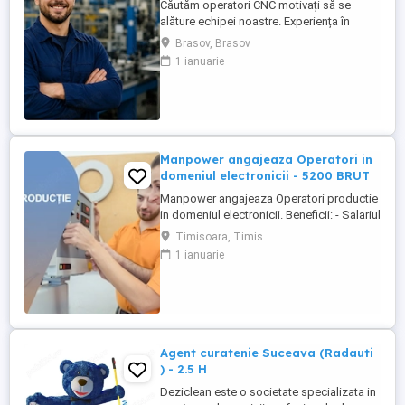
Căutăm operatori CNC motivați să se
alăture echipei noastre. Experiența în
domeniu reprezintă un avantaj. Oferim:
Brasov, Brasov
Cazare GRATUITĂ în apartamente complet
1 ianuarie
utilate; Pachet salarial atractiv; Transport
local asigurat; Ore suplimentare plătite cu
200%; Spor de noapte de 25%; Prime de
sărbători ...
Manpower angajeaza Operatori in
domeniul electronicii - 5200 BRUT
Manpower angajeaza Operatori productie
in domeniul electronicii. Beneficii: - Salariul
- 5200 (in functie de experienta in
Timisoara, Timis
domeniul electronicii); - Tichete de masa
1 ianuarie
de 35 de lei zi lucratoare; - Mediu de lucru
modern si stabil; - Oportunitati de
dezvoltare profesionala; Transportul este
asigurat ...
Agent curatenie Suceava (Radauti
) - 2.5 H
Deziclean este o societate specializata in