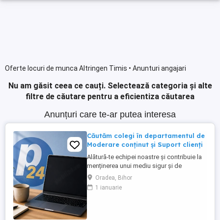
Oferte locuri de munca Altringen Timis • Anunturi angajari
Nu am găsit ceea ce cauți.
Selectează categoria și alte
filtre de căutare pentru a eficientiza căutarea
Anunțuri care te-ar putea interesa
Căutăm colegi în departamentul de
Moderare conținut și Suport clienți
Alătură-te echipei noastre și contribuie la
menținerea unui mediu sigur și de
încredere pe platformele noastre de
Oradea, Bihor
anunțuri din România, Germania și
1 ianuarie
Ungaria. În funcție de experiența și
abilitățile tale, vei avea un rol în moderarea
conținutului postat de utilizatori și sau în
oferirea de suport clienților ...