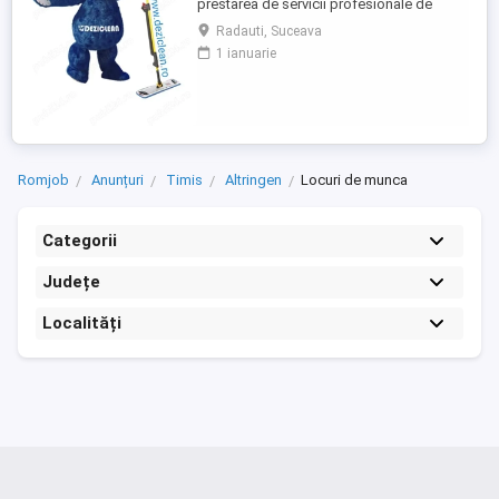
prestarea de servicii profesionale de
curatenie. Compania noastra asigura
Radauti, Suceava
servicii de curatenie in aproape toate
1 ianuarie
orasele mari din România. Angajam agenti
de curatenie pentru institutii bancare
(persoane pensionare sau care mai
lucreaza in alta parte). Program ...
Romjob
Anunțuri
Timis
Altringen
Locuri de munca
Categorii
Județe
Localități