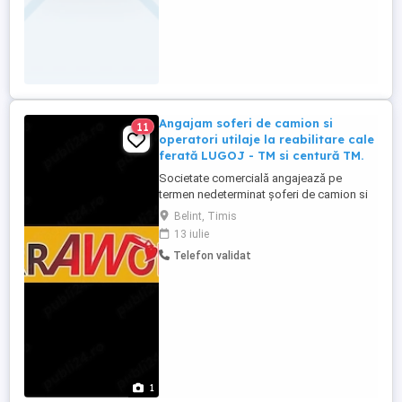
Angajam soferi de camion si
11
operatori utilaje la reabilitare cale
ferată LUGOJ - TM si centură TM.
Societate comercială angajează pe
termen nedeterminat șoferi de camion si
operatori utilaje la reabilitare cale ferată
Belint, Timis
Lugoj - Timisoara și Centura de Vest
13 iulie
Timisoara.
Telefon validat
1