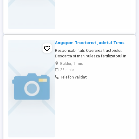
Angajam Tractorist judetul Timis
Responsabilitati: Operarea tractorului;
Descarca si manipuleaza fertilizatorul in
cadrul fermei; Mentine utilajele in stare
Boldur, Timis
buna de functionare; Beneficii: Abonament
23 iunie
medical la o clinica privata; Bonuri de
Telefon validat
masa -40 Ron zi; Salariu atractiv in functie
de experienta. Cerinte: Permis de
conducere ...