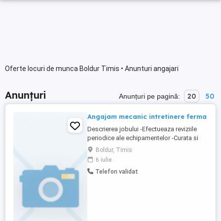
Oferte locuri de munca Boldur Timis • Anunturi angajari
Anunțuri
20
50
Anunțuri pe pagină:
Angajam mecanic intretinere ferma
Descrierea jobului -Efectueaza reviziile
periodice ale echipamentelor -Curata si
intretine echipamentele -Participa la lucrari
Boldur, Timis
tehnice din cadrul fermei:montare si
6 iulie
demontare echipamente -Ajuta la
Telefon validat
instalarea echipamentelor noi. Beneficii: -
Abonament medical la o clinica privata; -
Bonuri de ...