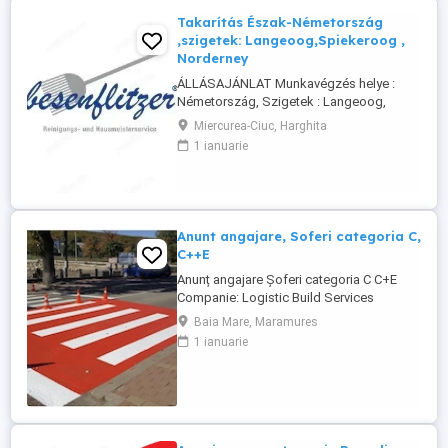
Takarítás Észak-Németország
,szigetek: Langeoog,Spiekeroog ,
Norderney
ÁLLÁSAJÁNLAT Munkavégzés helye :
Németország, Szigetek : Langeoog,
Spiekeroog, Norderney A Besenflitzer cég
Miercurea-Ciuc, Harghita
lakások, de más létesítmények
1 ianuarie
takarítására is szakosodott, mint például
iskolák, vasútállomások, helyi
közigazgatás keretébe tartozó
illemhelyek vagy mosdók, szállodák
karbantartása és takarítása.
Anunt angajare, Soferi categoria C,
Követelmények: ...
C++E
Anunț angajare Șoferi categoria C C+E
Companie: Logistic Build Services
Solution Locație: Antwerpen (Belgia)
Baia Mare, Maramures
Începere: imediată Descriere post:
1 ianuarie
Transport și manipulare echipamente
pentru marcaje rutiere pe autostradă
(încărcare descărcare). Sprijin la lucrări de
semnalizare: curățare suprafețe ...