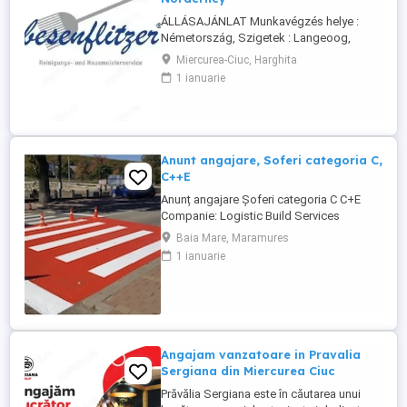
ÁLLÁSAJÁNLAT Munkavégzés helye :
Németország, Szigetek : Langeoog,
Spiekeroog, Norderney A Besenflitzer cég
Miercurea-Ciuc, Harghita
lakások, de más létesítmények
1 ianuarie
takarítására is szakosodott, mint például
iskolák, vasútállomások, helyi
közigazgatás keretébe tartozó
illemhelyek vagy mosdók, szállodák
karbantartása és takarítása.
Anunt angajare, Soferi categoria C,
Követelmények: ...
C++E
Anunț angajare Șoferi categoria C C+E
Companie: Logistic Build Services
Solution Locație: Antwerpen (Belgia)
Baia Mare, Maramures
Începere: imediată Descriere post:
1 ianuarie
Transport și manipulare echipamente
pentru marcaje rutiere pe autostradă
(încărcare descărcare). Sprijin la lucrări de
semnalizare: curățare suprafețe ...
Angajam vanzatoare in Pravalia
Sergiana din Miercurea Ciuc
Prăvălia Sergiana este în căutarea unui