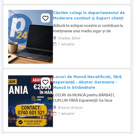
Căutăm colegi în departamentul de
Moderare conținut și Suport clienți
Alătură-te echipei noastre și contribuie la
menținerea unui mediu sigur și de
încredere pe platformele noastre de
Oradea, Bihor
anunțuri din România, Germania și
1 ianuarie
Ungaria. În funcție de experiența și
abilitățile tale, vei avea un rol în moderarea
conținutului postat de utilizatori și sau în
oferirea de suport clienților ...
Locuri de Muncă Necalificați, fără
experiență - Abator Germania -
Muncă în Străinătate
LOCURI de MUNCĂ pentru BĂRBAȚI,
CUPLURI FĂRĂ Experiență! Se face
INSTRUIRE la Locul de Muncă! BENEFICII: -
Brasov, Brasov
Contract de Muncă German - Cazare
1 ianuarie
Asigurată (doar 2 persoane pe cameră) -
Transport de la cazare la muncă - AVANS
săptămânal - sporuri - alocație copii -
Asigurare Medicală - Concediu Plătit Se ...