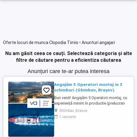
Oferte locuri de munca Clopodia Timis • Anunturi angajari
Nu am găsit ceea ce cauți.
Selectează categoria și alte
filtre de căutare pentru a eficientiza căutarea
Anunțuri care te-ar putea interesa
Angajăm 5 Operatori montaj in 3
schimburi (Ghimbav, Brașov)
Bun venit! Angajăm 5 Operatori montaj, cu
experiență minim în productie (prelucrari
prin aschiere). Căutăm persoane serioase,
Ghimbav, Brasov
dornice să învețe și să muncească, se va
1 ianuarie
oferi instruire la locul de muncă. Program:
3 schimburi - schimbul 1: 06.45-14.30 -
schimbul 2: 14.30-22.30 - schimbul 3:
22.30-6:30 ...