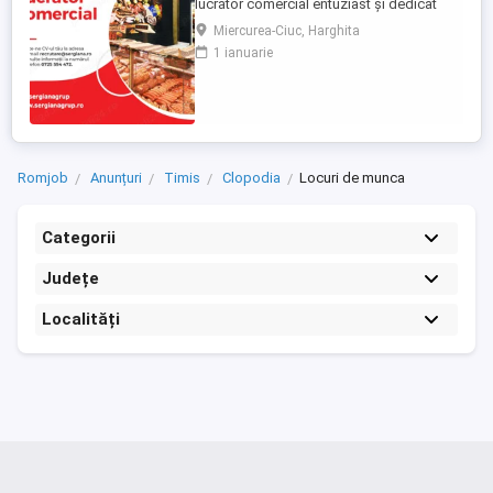
lucrător comercial entuziast și dedicat
pentru a se alătura echipei noastre din:
Miercurea-Ciuc, Harghita
Pravalia Sergiana din incinta Kaufland
1 ianuarie
Miercurea Ciuc Dacă sunteți o persoană
dinamică, cu abilități excelente de
comunicare și un interes pentru industria
alimentară si studii 12 ...
Romjob
Anunțuri
Timis
Clopodia
Locuri de munca
Categorii
Județe
Localități