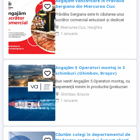
Angajam vanzatoare in Pravalia
Sergiana din Miercurea Ciuc
Prăvălia Sergiana este în căutarea unui
lucrător comercial entuziast și dedicat
pentru a se alătura echipei noastre din:
Miercurea-Ciuc, Harghita
Pravalia Sergiana din incinta Kaufland
1 ianuarie
Miercurea Ciuc Dacă sunteți o persoană
dinamică, cu abilități excelente de
comunicare și un interes pentru industria
alimentară si studii 12 ...
Angajăm 5 Operatori montaj in 3
schimburi (Ghimbav, Brașov)
Bun venit! Angajăm 5 Operatori montaj, cu
experiență minim în productie (prelucrari
prin aschiere). Căutăm persoane serioase,
Ghimbav, Brasov
dornice să învețe și să muncească, se va
1 ianuarie
oferi instruire la locul de muncă. Program:
3 schimburi - schimbul 1: 06.45-14.30 -
schimbul 2: 14.30-22.30 - schimbul 3:
22.30-6:30 ...
Căutăm colegi în departamentul de