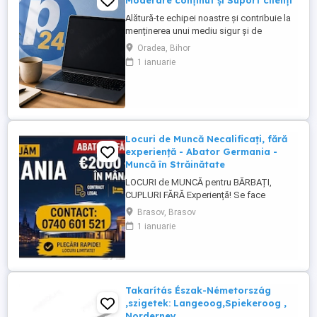
Moderare conținut și Suport clienți
Alătură-te echipei noastre și contribuie la
menținerea unui mediu sigur și de
încredere pe platformele noastre de
Oradea, Bihor
anunțuri din România, Germania și
1 ianuarie
Ungaria. În funcție de experiența și
abilitățile tale, vei avea un rol în moderarea
conținutului postat de utilizatori și sau în
oferirea de suport clienților ...
Locuri de Muncă Necalificați, fără
experiență - Abator Germania -
Muncă în Străinătate
LOCURI de MUNCĂ pentru BĂRBAȚI,
CUPLURI FĂRĂ Experiență! Se face
INSTRUIRE la Locul de Muncă! BENEFICII: -
Brasov, Brasov
Contract de Muncă German - Cazare
1 ianuarie
Asigurată (doar 2 persoane pe cameră) -
Transport de la cazare la muncă - AVANS
săptămânal - sporuri - alocație copii -
Asigurare Medicală - Concediu Plătit Se ...
Takarítás Észak-Németország
,szigetek: Langeoog,Spiekeroog ,
Norderney