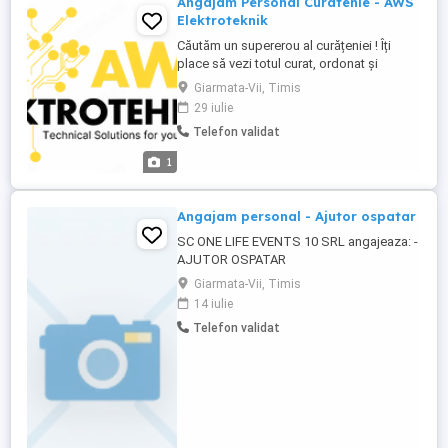
Angajam Personal Curatenie - AWS
Elektroteknik
Căutăm un supererou al curățeniei ! Îți
place să vezi totul curat, ordonat și
impecabil ? Atunci s-ar putea să fii
Giarmata-Vii, Timis
persoana pe care o căutăm ! Angajăm
29 iulie
Personal Curățenie Part Time Ce ne dorim
Telefon validat
de la tine: - Atenție la detalii - Seriozitate și
responsabilitate - Punctualitate și spirit de
1
echipă ...
Angajam personal - Ajutor ospatar
SC ONE LIFE EVENTS 10 SRL angajeaza: -
AJUTOR OSPATAR
Giarmata-Vii, Timis
14 iulie
Telefon validat