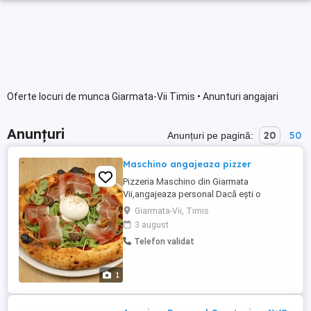
Oferte locuri de munca Giarmata-Vii Timis • Anunturi angajari
Anunțuri
20
50
Anunțuri pe pagină:
Maschino angajeaza pizzer
Pizzeria Maschino din Giarmata
Vii,angajeaza personal Dacă ești o
persoană deschisa,sociabila și dornica sa
Giarmata-Vii, Timis
lucrezi într-un colectiv fain,te așteptăm în
3 august
echipa noastră. Căutăm pizzer -program
Telefon validat
de lucru 2 zile cu 2 -salariu atractiv Pentru
mai multe detalii te rog sa ne contactezi.
1