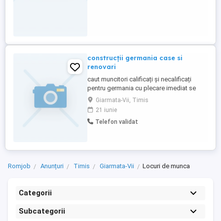
construcții germania case si
renovari
caut muncitori calificați și necalificați
pentru germania cu plecare imediat se
oferă cazare și transport la lucru salar
Giarmata-Vii, Timis
necalificat incepand de la 12 și calificat de
21 iunie
14 informați la telefon pentru cei interesati
Telefon validat
mihai
Romjob
Anunțuri
Timis
Giarmata-Vii
Locuri de munca
Categorii
Subcategorii