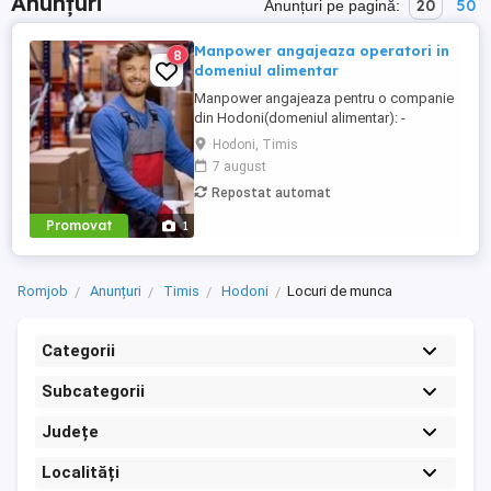
Anunțuri
20
50
Anunțuri pe pagină:
Manpower angajeaza operatori in
8
domeniul alimentar
Manpower angajeaza pentru o companie
din Hodoni(domeniul alimentar): -
operator productie; - ambalatori; -
Hodoni, Timis
manipulanti marfa. BENEFICII: - Salariu de
7 august
incadrare 4780 brut - Tichete de masa 40
Repostat automat
lei zi - Program lucru 12 24 - Bonus rebut-
250 brut - Bonus curatenie - 1 cafea zi -
Promovat
1
Tichete cadou 300 ron ...
Romjob
Anunțuri
Timis
Hodoni
Locuri de munca
Categorii
Subcategorii
Județe
Localități