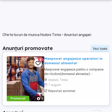
Oferte locuri de munca Hodoni Timis • Anunturi angajari
Anunțuri promovate
Vezi toate
Manpower angajeaza operatori in
8
domeniul alimentar
Manpower angajeaza pentru o companie
din Hodoni(domeniul alimentar): -
operator productie; - ambalatori; -
Hodoni, Timis
manipulanti marfa. BENEFICII: - Salariu de
7 august
incadrare 4780 brut - Tichete de masa 40
Repostat automat
lei zi - Program lucru 12 24 - Bonus rebut-
250 brut - Bonus curatenie - 1 cafea zi -
Promovat
1
Tichete cadou 300 ron ...