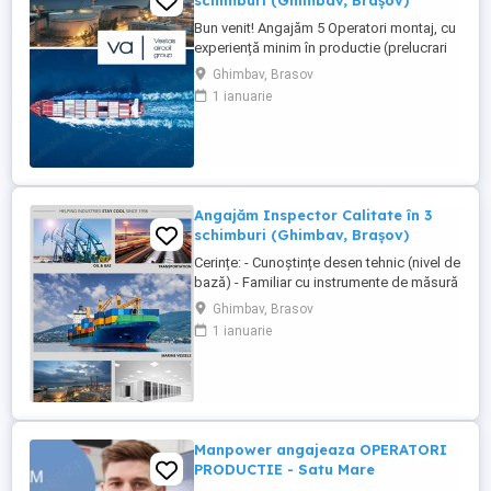
schimburi (Ghimbav, Brașov)
Bun venit! Angajăm 5 Operatori montaj, cu
experiență minim în productie (prelucrari
prin aschiere). Căutăm persoane serioase,
Ghimbav, Brasov
dornice să învețe și să muncească, se va
1 ianuarie
oferi instruire la locul de muncă. Program:
3 schimburi - schimbul 1: 06.45-14.30 -
schimbul 2: 14.30-22.30 - schimbul 3:
22.30-6:30 ...
Angajăm Inspector Calitate în 3
schimburi (Ghimbav, Brașov)
Cerințe: - Cunoștințe desen tehnic (nivel de
bază) - Familiar cu instrumente de măsură
și control (ex. șubler) - Limba engleză
Ghimbav, Brasov
(nivel incepator) - Cunoștințe operare PC
1 ianuarie
(email, Excel) - Abilități bune de lucru în
echipă, comunicare și atenție la detalii -
Disponibilitate pentru lucru în 3 schimburi
...
Manpower angajeaza OPERATORI
PRODUCTIE - Satu Mare