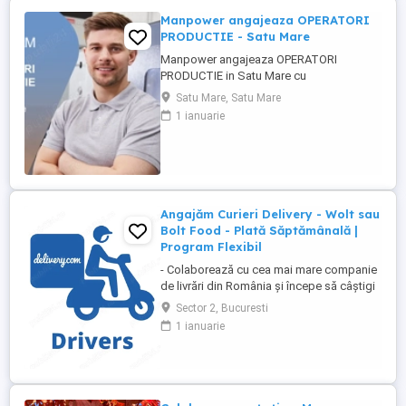
Manpower angajeaza OPERATORI
PRODUCTIE - Satu Mare
Manpower angajeaza OPERATORI
PRODUCTIE in Satu Mare cu
disponibilitate la 3 schimburi.
Satu Mare, Satu Mare
Responsabilitati principale: - asamblarea
1 ianuarie
componentelor electrice si electronice
conform instructiunilor de lucru; -
manipularea si verificarea pieselor inainte
si dupa procesul de productie; - operarea
echipamentelor ...
Angajăm Curieri Delivery - Wolt sau
Bolt Food - Plată Săptămânală |
Program Flexibil
- Colaborează cu cea mai mare companie
de livrări din România și începe să câștigi
rapid! - Cerințe: Minim 18 ani Mijloc de
Sector 2, Bucuresti
transport propriu (mașină, scuter,
1 ianuarie
motocicletă sau bicicletă) Telefon mobil
cu acces la internet - Ce oferim: Plată
săptămânală, fără întârzieri Bonusuri
atractive ...