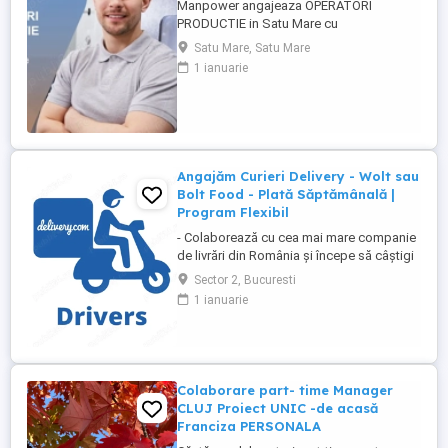
Manpower angajeaza OPERATORI
PRODUCTIE in Satu Mare cu
disponibilitate la 3 schimburi.
Satu Mare, Satu Mare
Responsabilitati principale: - asamblarea
1 ianuarie
componentelor electrice si electronice
conform instructiunilor de lucru; -
manipularea si verificarea pieselor inainte
si dupa procesul de productie; - operarea
echipamentelor ...
Angajăm Curieri Delivery - Wolt sau
Bolt Food - Plată Săptămânală |
Program Flexibil
- Colaborează cu cea mai mare companie
de livrări din România și începe să câștigi
rapid! - Cerințe: Minim 18 ani Mijloc de
Sector 2, Bucuresti
transport propriu (mașină, scuter,
1 ianuarie
motocicletă sau bicicletă) Telefon mobil
cu acces la internet - Ce oferim: Plată
săptămânală, fără întârzieri Bonusuri
atractive ...
Colaborare part- time Manager
CLUJ Proiect UNIC -de acasă
Franciza PERSONALA