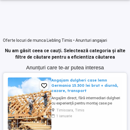
Oferte locuri de munca Liebling Timis • Anunturi angajari
Nu am găsit ceea ce cauți.
Selectează categoria și alte
filtre de căutare pentru a eficientiza căutarea
Anunțuri care te-ar putea interesa
Angajam dulgheri case lemn
Germania 15.300 lei brut + diurnă,
cazare, transport
Angajăm direct, fără intermediari dulgheri
cu experiență pentru montaj case pe
structură de lemn, Germania (Bayern și
Timisoara, Timis
Baden-Württemberg). Salariu 15.300 RON
1 ianuarie
brut pe carte de muncă Plată săptămânală
Diurnă Cazare asigurată Transport
asigurat la schimbul de tură Contract