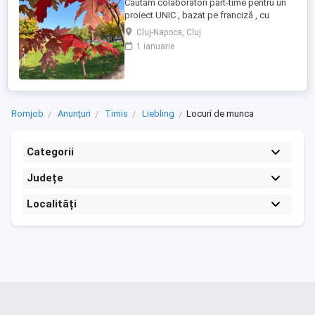
Căutăm colaboratori part-time pentru un
proiect UNIC , bazat pe franciză , cu
posibilitatea de a lucra de acasă. în județ
Cluj-Napoca, Cluj
dar si județele din apropiere, Domeniile
1 ianuarie
sunt : marketing si publicitate , wellness .
MANAGEMENT. Se lucrează doar in
TIMPUL LIBER, circa 1 sau 2 ore ZILNIC ...
Romjob
Anunțuri
Timis
Liebling
Locuri de munca
Categorii
Județe
Localități