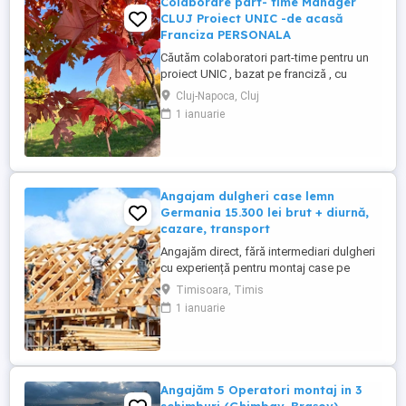
Colaborare part- time Manager
CLUJ Proiect UNIC -de acasă
Franciza PERSONALA
Căutăm colaboratori part-time pentru un
proiect UNIC , bazat pe franciză , cu
posibilitatea de a lucra de acasă. în județ
Cluj-Napoca, Cluj
dar si județele din apropiere, Domeniile
1 ianuarie
sunt : marketing si publicitate , wellness .
MANAGEMENT. Se lucrează doar in
TIMPUL LIBER, circa 1 sau 2 ore ZILNIC ...
Angajam dulgheri case lemn
Germania 15.300 lei brut + diurnă,
cazare, transport
Angajăm direct, fără intermediari dulgheri
cu experiență pentru montaj case pe
structură de lemn, Germania (Bayern și
Timisoara, Timis
Baden-Württemberg). Salariu 15.300 RON
1 ianuarie
brut pe carte de muncă Plată săptămânală
Diurnă Cazare asigurată Transport
asigurat la schimbul de tură Contract
legal, asigurare Angajare ...
Angajăm 5 Operatori montaj in 3