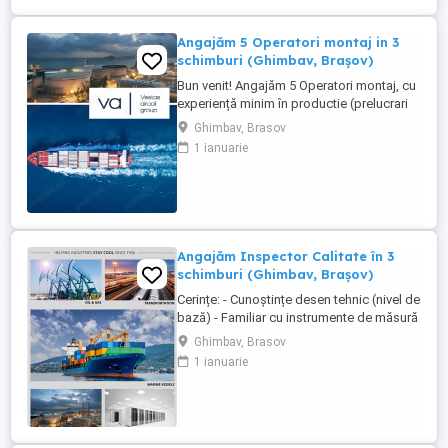
legal, asigurare Angajare ...
Angajăm 5 Operatori montaj in 3
schimburi (Ghimbav, Brașov)
Bun venit! Angajăm 5 Operatori montaj, cu
experiență minim în productie (prelucrari
prin aschiere). Căutăm persoane serioase,
Ghimbav, Brasov
dornice să învețe și să muncească, se va
1 ianuarie
oferi instruire la locul de muncă. Program:
3 schimburi - schimbul 1: 06.45-14.30 -
schimbul 2: 14.30-22.30 - schimbul 3:
22.30-6:30 ...
Angajăm Inspector Calitate în 3
schimburi (Ghimbav, Brașov)
Cerințe: - Cunoștințe desen tehnic (nivel de
bază) - Familiar cu instrumente de măsură
și control (ex. șubler) - Limba engleză
Ghimbav, Brasov
(nivel incepator) - Cunoștințe operare PC
1 ianuarie
(email, Excel) - Abilități bune de lucru în
echipă, comunicare și atenție la detalii -
Disponibilitate pentru lucru în 3 schimburi
...