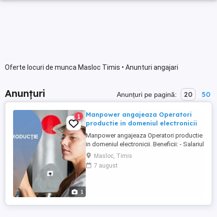
Oferte locuri de munca Masloc Timis • Anunturi angajari
Anunțuri
20
50
Anunțuri pe pagină:
Manpower angajeaza Operatori
1
productie in domeniul electronicii
Manpower angajeaza Operatori productie
in domeniul electronicii. Beneficii: - Salariul
- 5200 lei brut; - Tichete de masa de 35 de
Masloc, Timis
lei zi lucratoare; - Mediu de lucru modern
7 august
si stabil; - Oportunitati de dezvoltare
profesionala; Transportul este asigurat
din Timisoara si din urmatorele localitati:
1
Bogda, ...