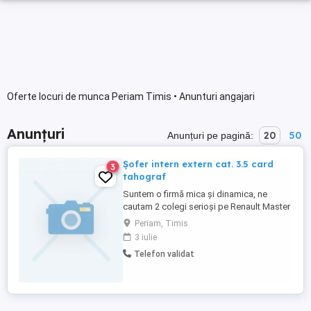
Oferte locuri de munca Periam Timis • Anunturi angajari
Anunțuri
20
50
Anunțuri pe pagină:
Șofer intern extern cat. 3.5 card
3
tahograf
Suntem o firmă mica și dinamica, ne
cautam 2 colegi serioși pe Renault Master
cu frig și clima. Placam luni ne întoarcem
Periam, Timis
vineri.
3 iulie
Telefon validat