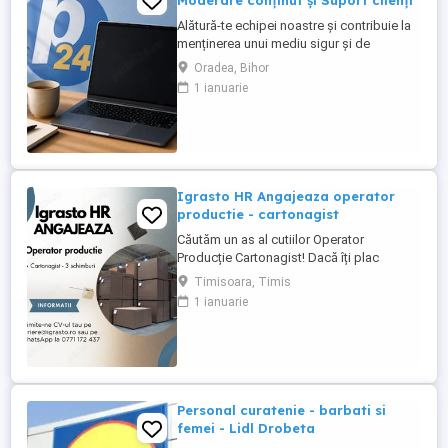
Moderare conținut și Suport clienți
Alătură-te echipei noastre și contribuie la
menținerea unui mediu sigur și de
încredere pe platformele noastre de
Oradea, Bihor
anunțuri din România, Germania și
1 ianuarie
Ungaria. În funcție de experiența și
abilitățile tale, vei avea un rol în moderarea
conținutului postat de utilizatori și sau în
oferirea de suport clienților ...
Igrasto HR Angajeaza operator
productie - cartonagist
Căutăm un as al cutiilor Operator
Producție Cartonagist! Dacă îți plac
lucrurile bine făcute, ai ochi de vultur
Timisoara, Timis
pentru detalii și îți place să vezi cum dintr-
1 ianuarie
o bucată de carton iese ceva util și fain
atunci locul tău e la noi în echipă! Nu-ți
cerem să fii împăratul cartonului , dar dacă
ai ...
Personal curatenie - barbati si
femei - Lidl Drobeta