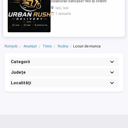
colaborări serioase? Noi îți oferim
posibilitatea să livrezi prin cele mai mari
Iasi, Iasi
platforme de livrare din România, într-un
1 ianuarie
mediu profesionist și transparent. Ce îți
oferim: Comision atractiv și transparent
Plată rapidă și la timp Program flexibil ...
Romjob
Anunțuri
Timis
Rudna
Locuri de munca
Categorii
Județe
Localități