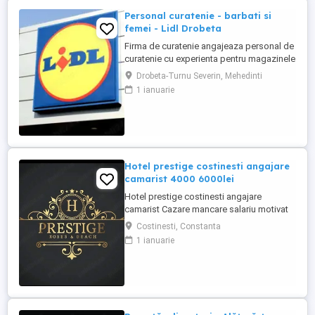
Personal curatenie - barbati si
femei - Lidl Drobeta
Firma de curatenie angajeaza personal de
curatenie cu experienta pentru magazinele
Lidl din Drobeta Program o zi cu o zi.
Drobeta-Turnu Severin, Mehedinti
Personalul de curatenie va asigura:
1 ianuarie
curatarea aparatelor de reciclat sticle si
curatenie spatiului unde sunt amplasate
aceste aparate Firma de curatenie va
asigura echipamentul ...
Hotel prestige costinesti angajare
camarist 4000 6000lei
Hotel prestige costinesti angajare
camarist Cazare mancare salariu motivat
4000 6000
Costinesti, Constanta
1 ianuarie