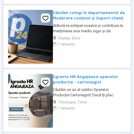
Căutăm colegi în departamentul de
Moderare conținut și Suport clienți
Alătură-te echipei noastre și contribuie la
menținerea unui mediu sigur și de
încredere pe platformele noastre de
Oradea, Bihor
anunțuri din România, Germania și
1 ianuarie
Ungaria. În funcție de experiența și
abilitățile tale, vei avea un rol în moderarea
conținutului postat de utilizatori și sau în
oferirea de suport clienților ...
Igrasto HR Angajeaza operator
productie - cartonagist
Căutăm un as al cutiilor Operator
Producție Cartonagist! Dacă îți plac
lucrurile bine făcute, ai ochi de vultur
Timisoara, Timis
pentru detalii și îți place să vezi cum dintr-
1 ianuarie
o bucată de carton iese ceva util și fain
atunci locul tău e la noi în echipă! Nu-ți
cerem să fii împăratul cartonului , dar dacă
ai ...