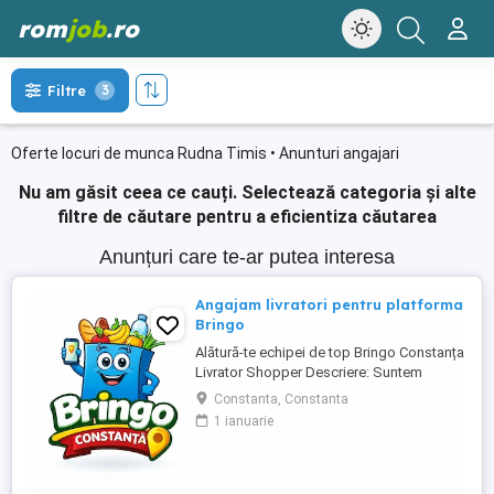
rom
job
.ro
Filtre
3
Oferte locuri de munca Rudna Timis • Anunturi angajari
Nu am găsit ceea ce cauți.
Selectează categoria și alte
filtre de căutare pentru a eficientiza căutarea
Anunțuri care te-ar putea interesa
Angajam livratori pentru platforma
Bringo
Alătură-te echipei de top Bringo Constanța
Livrator Shopper Descriere: Suntem
echipa de top Bringo din Constanța,
Constanta, Constanta
fruntași la număr de comenzi, target-uri
1 ianuarie
atinse și tips-uri primite de la clienți. Acum
căutăm livratori shopperi care vor să
crească alături de noi. La noi, veniturile
cresc odată cu ...