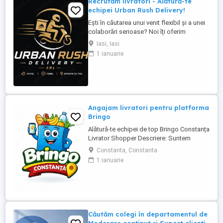
Recrutăm livratori - Alătură-te
echipei Urban Rush Delivery!
Ești în căutarea unui venit flexibil și a unei
colaborări serioase? Noi îți oferim
posibilitatea să livrezi prin cele mai mari
Iasi, Iasi
platforme de livrare din România, într-un
1 ianuarie
mediu profesionist și transparent. Ce îți
oferim: Comision atractiv și transparent
Plată rapidă și la timp Program flexibil ...
Angajam livratori pentru platforma
Bringo
Alătură-te echipei de top Bringo Constanța
Livrator Shopper Descriere: Suntem
echipa de top Bringo din Constanța,
Constanta, Constanta
fruntași la număr de comenzi, target-uri
1 ianuarie
atinse și tips-uri primite de la clienți. Acum
căutăm livratori shopperi care vor să
crească alături de noi. La noi, veniturile
cresc odată cu ...
Căutăm colegi în departamentul de