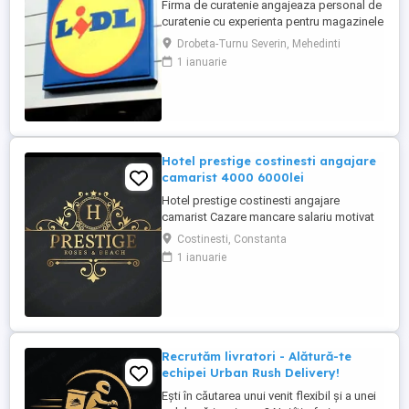
Firma de curatenie angajeaza personal de
curatenie cu experienta pentru magazinele
Lidl din Drobeta Program o zi cu o zi.
Drobeta-Turnu Severin, Mehedinti
Personalul de curatenie va asigura:
1 ianuarie
curatarea aparatelor de reciclat sticle si
curatenie spatiului unde sunt amplasate
aceste aparate Firma de curatenie va
asigura echipamentul ...
Hotel prestige costinesti angajare
camarist 4000 6000lei
Hotel prestige costinesti angajare
camarist Cazare mancare salariu motivat
4000 6000
Costinesti, Constanta
1 ianuarie
Recrutăm livratori - Alătură-te
echipei Urban Rush Delivery!
Ești în căutarea unui venit flexibil și a unei