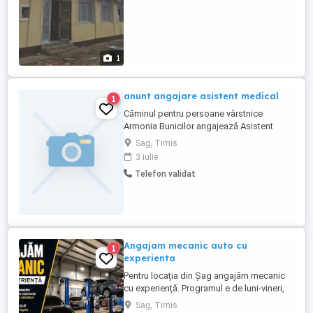
1
anunt angajare asistent medical
1
Căminul pentru persoane vârstnice
Armonia Bunicilor angajează Asistent
Medical cu experiență, dedicat și empatic,
Sag, Timis
care să se implice activ în coordonarea
3 iulie
activităților de îngrijire și monitorizare a
Telefon validat
stării de sănătate a seniorilor noștri.
Cerințe: Diplomă de asistent medical
generalist; Experiență ...
Angajam mecanic auto cu
1
experienta
Pentru locația din Șag angajăm mecanic
cu experiență. Programul e de luni-vineri,
zile libere legale , prime de sărbători. Mai
Sag, Timis