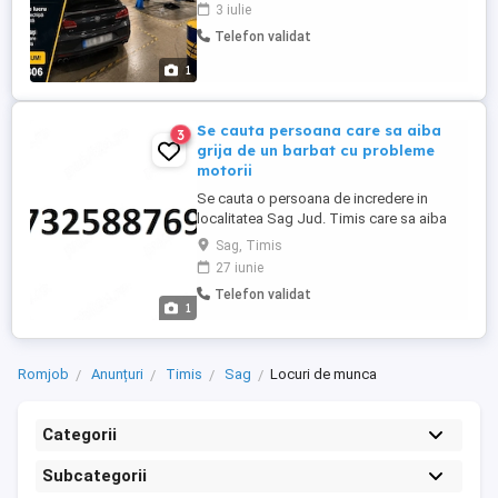
multe detalii la
3 iulie
Telefon validat
1
Se cauta persoana care sa aiba
3
grija de un barbat cu probleme
motorii
Se cauta o persoana de incredere in
localitatea Sag Jud. Timis care sa aiba
grija de un barbat de 62 de ani post-AVC
Sag, Timis
cu probleme motorii. Pentru mai multe
27 iunie
detalii (program, bani salariu, atributii etc)
Telefon validat
va rugam sa sunati la numarul din anunt:
1
Romjob
Anunțuri
Timis
Sag
Locuri de munca
Categorii
Subcategorii