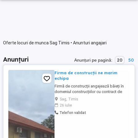
Oferte locuri de munca Sag Timis • Anunturi angajari
Anunțuri
20
50
Anunțuri pe pagină:
Firma de construcții ne marim
echipa
Firmă de construcții angajează băieți în
domeniul construcțiilor cu contract de
muncă pe perioada nedeterminata
Sag, Timis
lucrările sunt de la A la Z
26 iulie
Telefon validat