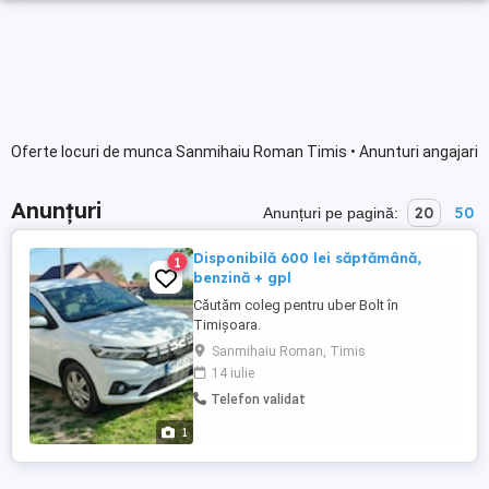
Oferte locuri de munca Sanmihaiu Roman Timis • Anunturi angajari
Anunțuri
20
50
Anunțuri pe pagină:
Disponibilă 600 lei săptămână,
1
benzină + gpl
Căutăm coleg pentru uber Bolt în
Timișoara.
Sanmihaiu Roman, Timis
14 iulie
Telefon validat
1