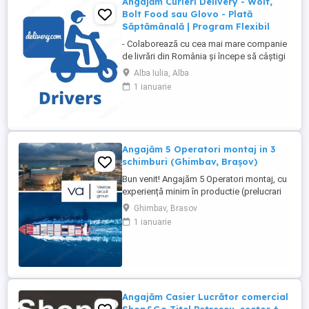
Angajăm Curieri Delivery - Wolt,
Bolt Food sau Glovo - Plată
Săptămânală | Program Flexibil
- Colaborează cu cea mai mare companie
de livrări din România și începe să câștigi
rapid! - Cerințe: Minim 18 ani Mijloc de
Alba Iulia, Alba
transport propriu (mașină, scuter,
1 ianuarie
motocicletă sau bicicletă) Telefon mobil
cu acces la internet - Ce oferim: Plată
săptămânală, fără întârzieri Bonusuri
atractive ...
Angajăm 5 Operatori montaj in 3
schimburi (Ghimbav, Brașov)
Bun venit! Angajăm 5 Operatori montaj, cu
experiență minim în productie (prelucrari
prin aschiere). Căutăm persoane serioase,
Ghimbav, Brasov
dornice să învețe și să muncească, se va
1 ianuarie
oferi instruire la locul de muncă. Program:
3 schimburi - schimbul 1: 06.45-14.30 -
schimbul 2: 14.30-22.30 - schimbul 3:
22.30-6:30 ...
Angajăm Casier Lucrător comercial