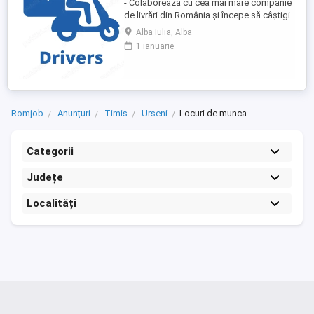
- Colaborează cu cea mai mare companie
de livrări din România și începe să câștigi
rapid! - Cerințe: Minim 18 ani Mijloc de
Alba Iulia, Alba
transport propriu (mașină, scuter,
1 ianuarie
motocicletă sau bicicletă) Telefon mobil
cu acces la internet - Ce oferim: Plată
săptămânală, fără întârzieri Bonusuri
atractive ...
Romjob
Anunțuri
Timis
Urseni
Locuri de munca
Categorii
Județe
Localități