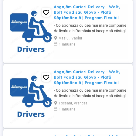
Angajăm Curieri Delivery - Wolt,
Bolt Food sau Glovo - Plată
Săptămânală | Program Flexibil
- Colaborează cu cea mai mare companie
de livrări din România și începe să câștigi
rapid! - Cerințe: Minim 18 ani Mijloc de
Vaslui, Vaslui
transport propriu (mașină, scuter,
1 ianuarie
motocicletă sau bicicletă) Telefon mobil
cu acces la internet - Ce oferim: Plată
săptămânală, fără întârzieri Bonusuri
atractive ...
Angajăm Curieri Delivery - Wolt,
Bolt Food sau Glovo - Plată
Săptămânală | Program Flexibil
- Colaborează cu cea mai mare companie
de livrări din România și începe să câștigi
rapid! - Cerințe: Minim 18 ani Mijloc de
Focsani, Vrancea
transport propriu (mașină, scuter,
1 ianuarie
motocicletă sau bicicletă) Telefon mobil
cu acces la internet - Ce oferim: Plată
săptămânală, fără întârzieri Bonusuri
atractive ...