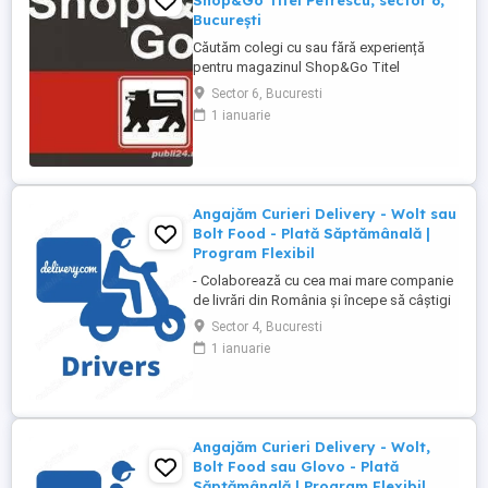
Shop&Go Titel Petrescu, sector 6,
București
Căutăm colegi cu sau fără experiență
pentru magazinul Shop&Go Titel
Petrescu, sector 6, București
Sector 6, Bucuresti
Responsabilități: - scanarea produselor
1 ianuarie
pe casa de marcat și încasarea
contravalorii acestora; - recepționarea
mărfii; - aranjarea produselor la raft; -
verificarea termenelor de valabilitate; -
menținerea ...
Angajăm Curieri Delivery - Wolt sau
Bolt Food - Plată Săptămânală |
Program Flexibil
- Colaborează cu cea mai mare companie
de livrări din România și începe să câștigi
rapid! - Cerințe: Minim 18 ani Mijloc de
Sector 4, Bucuresti
transport propriu (mașină, scuter,
1 ianuarie
motocicletă sau bicicletă) Telefon mobil
cu acces la internet - Ce oferim: Plată
săptămânală, fără întârzieri Bonusuri
atractive ...
Angajăm Curieri Delivery - Wolt,
Bolt Food sau Glovo - Plată
Săptămânală | Program Flexibil