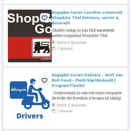
Angajăm Casier Lucrător comercial
Shop&Go Titel Petrescu, sector 6,
București
Căutăm colegi cu sau fără experiență
pentru magazinul Shop&Go Titel
Petrescu, sector 6, București
Sector 6, Bucuresti
Responsabilități: - scanarea produselor
1 ianuarie
pe casa de marcat și încasarea
contravalorii acestora; - recepționarea
mărfii; - aranjarea produselor la raft; -
verificarea termenelor de valabilitate; -
menținerea ...
Angajăm Curieri Delivery - Wolt sau
Bolt Food - Plată Săptămânală |
Program Flexibil
- Colaborează cu cea mai mare companie
de livrări din România și începe să câștigi
rapid! - Cerințe: Minim 18 ani Mijloc de
Sector 4, Bucuresti
transport propriu (mașină, scuter,
1 ianuarie
motocicletă sau bicicletă) Telefon mobil
cu acces la internet - Ce oferim: Plată
săptămânală, fără întârzieri Bonusuri
atractive ...