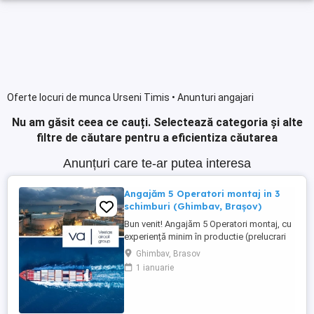
Oferte locuri de munca Urseni Timis • Anunturi angajari
Nu am găsit ceea ce cauți.
Selectează categoria și alte
filtre de căutare pentru a eficientiza căutarea
Anunțuri care te-ar putea interesa
Angajăm 5 Operatori montaj in 3
schimburi (Ghimbav, Brașov)
Bun venit! Angajăm 5 Operatori montaj, cu
experiență minim în productie (prelucrari
prin aschiere). Căutăm persoane serioase,
Ghimbav, Brasov
dornice să învețe și să muncească, se va
1 ianuarie
oferi instruire la locul de muncă. Program:
3 schimburi - schimbul 1: 06.45-14.30 -
schimbul 2: 14.30-22.30 - schimbul 3:
22.30-6:30 ...