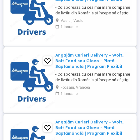
- Colaborează cu cea mai mare companie
de livrări din România și începe să câștigi
rapid! - Cerințe: Minim 18 ani Mijloc de
Vaslui, Vaslui
transport propriu (mașină, scuter,
1 ianuarie
motocicletă sau bicicletă) Telefon mobil
cu acces la internet - Ce oferim: Plată
săptămânală, fără întârzieri Bonusuri
atractive ...
Angajăm Curieri Delivery - Wolt,
Bolt Food sau Glovo - Plată
Săptămânală | Program Flexibil
- Colaborează cu cea mai mare companie
de livrări din România și începe să câștigi
rapid! - Cerințe: Minim 18 ani Mijloc de
Focsani, Vrancea
transport propriu (mașină, scuter,
1 ianuarie
motocicletă sau bicicletă) Telefon mobil
cu acces la internet - Ce oferim: Plată
săptămânală, fără întârzieri Bonusuri
atractive ...
Angajăm Curieri Delivery - Wolt,
Bolt Food sau Glovo - Plată
Săptămânală | Program Flexibil