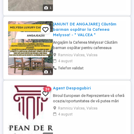
1
[ANUNT DE ANGAJARE] Căutăm
barman ospătar la Cafenea
Melyssa! - * VALCEA *
Angajăm la Cafenea Melyssa! Căutăm
barman ospătar pentru cafeneaua
noastră. Dacă îți place să lucrezi cu
Ramnicu Valcea, Valcea
oamenii și ești atentă la detalii și ai împlinit
4 august
vârsta de 18 ani, vino să faci parte din
Telefon validat
echipa Melyssa! Mai multe detalii in incinta
1
cafenelei sau mesaj!
Agent Despagubiri
39
Biroul European de Reprezentare vă oferă
ocazia/oportunitatea de vă putea mări
veniturile devenind
Ramnicu Valcea, Valcea
consilier/agent/partener/expert în
4 august
domeniul despăgubirilor, îndreptându-vă
atenția către dezvoltarea activității și chiar
schimbarea acesteia în domeniul în care
activăm noi. Candidatul ...