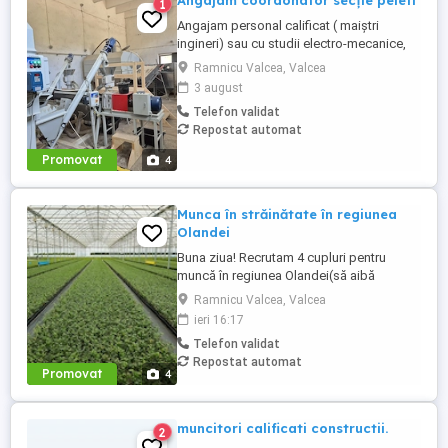
Angajam coordonator secție peleti
1
Angajam personal calificat ( maiștri
ingineri) sau cu studii electro-mecanice,
pentru secția de productie peleți, situată
Ramnicu Valcea, Valcea
in localitatea Brezoi-Valcea! Salariul minim
3 august
asigurat este 4200 lei net precum si
Telefon validat
bonusuri de performanță! Pentru alte
Repostat automat
detalii va rog sa ma contactați! Mihai-
Promovat
4
Munca în străinătate în regiunea
Olandei
Buna ziua! Recrutam 4 cupluri pentru
muncă în regiunea Olandei(să aibă
mașină) . Rog seriozitate și pentru mai
Ramnicu Valcea, Valcea
multe detalii va rog contactați in Whatsap
ieri 16:17
la Nr( ) .Va mulțumesc!
Telefon validat
Repostat automat
Promovat
4
muncitori calificati constructii.
2