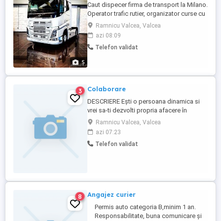
Caut dispecer firma de transport la Milano.
Operator trafic rutier, organizator curse cu
experienta. Salariul este in baza
Ramnicu Valcea, Valcea
experientei si porneste de la 1600 plus
azi 08:09
cazare. Daca persoana este vorbitoare de
Telefon validat
limba italiana si se demonstreaza experta
in aceasta meserie ofer de la 2000 si
5
cazare. Nu sunt ...
Colaborare
3
DESCRIERE Eşti o persoana dinamica si
vrei sa-ti dezvolti propria afacere în
industria curieratului? Ai una sau mai multe
Ramnicu Valcea, Valcea
autoutilitare sub 3,5 T ( euro 5) şi eşti
azi 07:23
detinator Societate Comerciala de tip SRL
Telefon validat
sau cu posibilitati de înfiintare a acesteia?
Poti incepe alaturi de Cargus o colaborare
pe ...
Angajez curier
8
Permis auto categoria B,minim 1 an.
Responsabilitate, buna comunicare şi