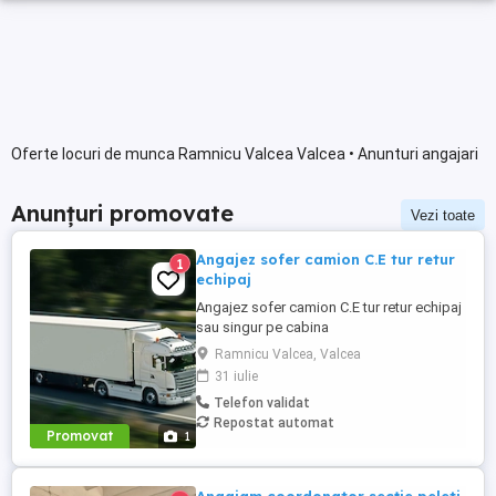
Oferte locuri de munca Ramnicu Valcea Valcea • Anunturi angajari
Anunțuri promovate
Vezi toate
Angajez sofer camion C.E tur retur
1
echipaj
Angajez sofer camion C.E tur retur echipaj
sau singur pe cabina
Ramnicu Valcea, Valcea
31 iulie
Telefon validat
Repostat automat
Promovat
1