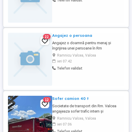
Telefon validat
Angajez o persoana
22
Angajez o doamnă pentru menaj și
îngrijirea unei persoane în Rm
Vâlcea,program intern,salariul 2000 lei
Ramnicu Valcea, Valcea
lună ,rog seriozitate
ieri 07:42
Telefon validat
Sofer camion 40 t
12
Societate de transport din Rm. Valcea
angajeaza sofer trafic intern și
internațional tur-retur (Italia, Spania,
Ramnicu Valcea, Valcea
Polonia, Germania) Necesar experiență si
ieri 07:06
atestat ADR colete!!! Salariu
Telefon validat