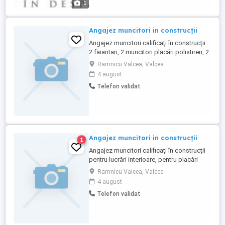
1
Angajez muncitori in construcții
Angajez muncitori calificați în construcții:
2 faiantari, 2 muncitori placări polistiren, 2
zidari, 1 muncitor necalificat, 2 muncitori
Ramnicu Valcea, Valcea
tencuieli mecanizate.
4 august
Telefon validat
Angajez muncitori in construcții
1
Angajez muncitori calificați în construcții
pentru lucrări interioare, pentru placări
polistiren, 1 faianțar și 1 muncitor
Ramnicu Valcea, Valcea
necalificat.
4 august
Telefon validat