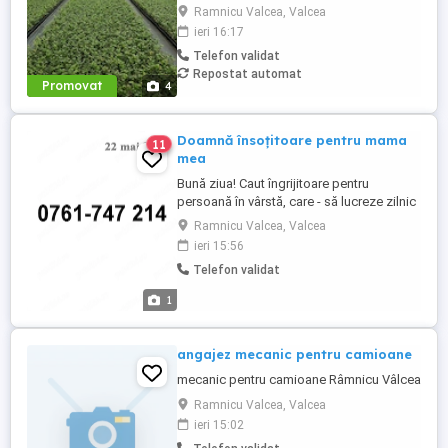
mașină) . Rog seriozitate și pentru mai
Ramnicu Valcea, Valcea
multe detalii va rog contactați in Whatsap
ieri 16:17
la Nr( ) .Va mulțumesc!
Telefon validat
Repostat automat
Promovat
4
Doamnă însoțitoare pentru mama
11
mea
Bună ziua! Caut îngrijitoare pentru
persoană în vârstă, care - să lucreze zilnic
de la ora 7 la 19, cu weekend-uri libere.
Ramnicu Valcea, Valcea
Salariu este de 2500 de lei lunar. sau - să
ieri 15:56
lucreze intern permanent cu salariu de
Telefon validat
4500 lei lunar. Oraș Rm.Vâlcea, zona Nord.
Detalii la zero; șapte; șase; unu; șapte; ...
1
angajez mecanic pentru camioane
mecanic pentru camioane Râmnicu Vâlcea
Ramnicu Valcea, Valcea
ieri 15:02