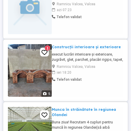
orientare spre client Cunoasterea
Ramnicu Valcea, Valcea
orasului si a zonelor limitrofe Cazier
azi 07:23
judiciar fara mentiuni Responsabilitaţi:
Telefon validat
Efectuarea de livrari şi ridicari de
comenzi (plicuri colete) în zonele rutele ...
Construcții interioare și exterioare
1
execut lucrări interioare și exterioare,
zugrăvit, glet, parchet, placări rigips, tapet,
placări cu polistiren, gratare din cărămidă,
Ramnicu Valcea, Valcea
etc
ieri 18:20
Telefon validat
5
Munca în străinătate în regiunea
Olandei
Buna ziua! Recrutam 4 cupluri pentru
muncă în regiunea Olandei(să aibă