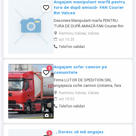
Angajam manipulant marfă pentru
tura de după amiază- FAN Courier
Rm Valcea
Descriere Manipulant marfa PENTRU
TURA DE DUPĂ AMIAZĂ-FAN Courier Rm
Valcea Candidatul ideal Persoana
Ramnicu Valcea, Valcea
serioasa, constiincioasa, de incredere
azi 15:20
Rezistenta la munca fizica presupusa de
Telefon validat
manipularea marfii din depozit,
descarcare incarcare Studii: minim 12
clase Abilitati de comunicare orala si
scrisa, ...
Angajam sofer camion pe
3
comunitate
Firma LUTOR DE SPEDITION SRL
angajeaza sofer camion (cisterna, fara
ADR). Oferim: - salar pe tara plus diurna
Ramnicu Valcea, Valcea
(3000-3100 EUR net) - bonus la km -
azi 10:52
camion Euro 6 Se face training timp de o
Telefon validat
saptamana cu instructorul firmei
specializat pe cisterna. Cerinte: - 1 an
1
experienta - seriozitate, asumare si
responsabilitate - ...
. , Doresc să mă angajez.
3