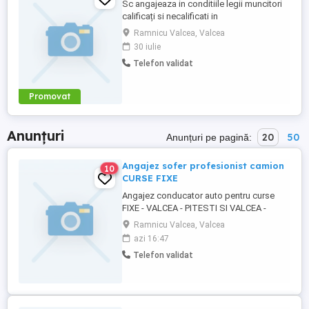
Sc angajeaza in conditiile legii muncitori
calificați si necalificati in
constructii.Cautam in special -dulgheri -
Ramnicu Valcea, Valcea
finisori -tencuitori tencuieli mecanizate -
30 iulie
muncitori necalificati. Se cauta oameni
Telefon validat
serioși muncitori si non alcool. -instalator -
sudor Relații doar la telefon . .Nu
raspundem la mesaje ...
Promovat
Anunțuri
20
50
Anunțuri pe pagină:
Angajez sofer profesionist camion
10
CURSE FIXE
Angajez conducator auto pentru curse
FIXE - VALCEA - PITESTI SI VALCEA -
BUCURESTI - TUR -RETUR week - end
Ramnicu Valcea, Valcea
liber, se lucreaza la program pt mai multe
azi 16:47
detalii va rog sa sunati la nr de telefon
Telefon validat