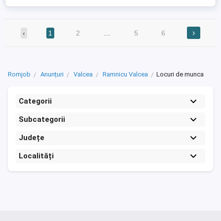
›
‹
1
2
…
5
6
Romjob
Anunțuri
Valcea
Ramnicu Valcea
Locuri de munca
Categorii
Subcategorii
Județe
Localități