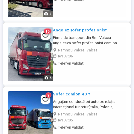
atractiv+diurnă. Relații la telefon
1
Angajez șofer profesionist
13
Firma de transport din Rm. Valcea
angajeaza sofer profesionist camion
prelata 40 t pentru trafic intern si
Ramnicu Valcea, Valcea
international, tur-retur( Italia, Spania,
ieri 07:06
Polonia, Germania), categorie C+E, atestat
Telefon validat
ADR colete obligatoriu. Salariu motivant!!!
3
Sofer camion 40 t
9
Angajăm conducători auto pe relația
internațional tur-retur(Italia, Polonia,
Spania, Germania) pentru mărfuri cu ADR.
Ramnicu Valcea, Valcea
Obligatoriu atestat ADR colete! Salariu și
ieri 07:05
diurnă foarte atractive! Mai multe relații la
Telefon validat
telefon.