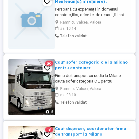
Mentenanță(întreținere) .
Persoană cu experiență în domeniul
construcțiilor, orice fel de reparații, Inst.
termice și sanitare (dețin
Ramnicu Valcea, Valcea
calificare.),etc.Dețin carnet de conducere.
azi 10:14
Pentru alte detalii vă rog să sunați...
Telefon validat
Caut sofer categoria c e la milano
30
pentru container
Firma de transport cu sediu la Milano
cauta sofer categoria C E pentru
containere navale si feroviarie pe nord
Ramnicu Valcea, Valcea
Italia. Lucru de luni pana vineri, de zi, se
azi 08:10
respecta programul, garaj cu toate
Telefon validat
conditile la Milano, masini E5 6, dispecer
roman. Pentru cei cu rezidenta italiana se
5
ofera contract italian iar ...
Caut dispecer, coordonator firma
18
de transport la Milano