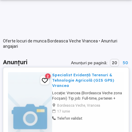
Oferte locuri de munca Bordeasca Veche Vrancea • Anunturi
angajari
Anunțuri
20
50
Anunțuri pe pagină:
Specialist Evidență Terenuri &
2
Tehnologie Agricolă (GIS GPS)
Vrancea
Locație: Vrancea (Bordeasca Veche zona
Focșani) Tip job: Full-time, pe teren +
birou Cine suntem Fermă integrată
Bordeasca Veche, Vrancea
românească (Vrancea), orientată spre
17 iunie
tehnologie, precizie și agricultură
Telefon validat
regenerativă. Lucrăm cu suprafețe mari și
avem nevoie de un om de încredere care
ține evidența terenurilor cap-coadă ...