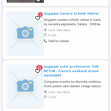
1
Asiguram masina de ...
Angajam Casiera Schimb Valutar
1
Angajam casiera schimb valutar in Carei,
nu necesita experienta. Salariu : 3300 lei
Varsta: 25+ ani. Program: Luni-Vineri: 09:00
Carei, Satu Mare
- 17:00 Sâmbătă: 09:00 - 13:00
9 iulie
Telefon validat
Angajam sofer profesionist TUR-
22
RETUR - Fiecare weekend acasa
ASIGURAT
Compania noastra se dezvolta continuu,
motiv pentru care cautam colegii seriosi
care detin permis de conducere (C+E),
Carei, Satu Mare
card tahograf si atestat marfa generala cu
2 iulie
experienta minima pe camion de 40 to. Ce
va oferim pentru munca dumneavoastra?
1. Venit lunar constant intre 1.600 EUR