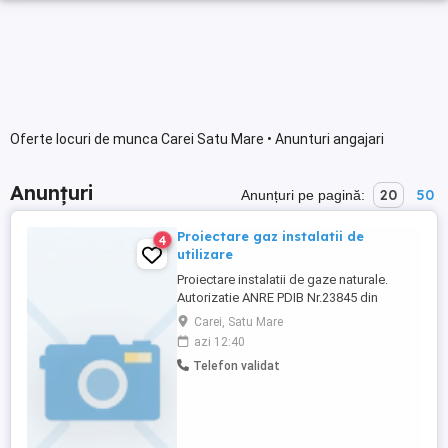
Oferte locuri de munca Carei Satu Mare • Anunturi angajari
Anunțuri
20
50
Anunțuri pe pagină:
Proiectare gaz instalatii de
4
utilizare
Proiectare instalatii de gaze naturale.
Autorizatie ANRE PDIB Nr.23845 din
14.11.2024.
Carei, Satu Mare
azi 12:40
Telefon validat