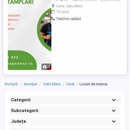
Muncă precisă - Experienta, nu este
Carei, Satu Mare
obligatoriu, se oferta instruire. Beneficii: -
15 iunie
Salariu Fix - Bonus de perfomanta - Bonuri
Telefon validat
de masa - Transport Asigurat Program: 1
schimb, de luni-vineri
1
Romjob
Anunțuri
Satu Mare
Carei
Locuri de munca
Categorii
Subcategorii
Județe