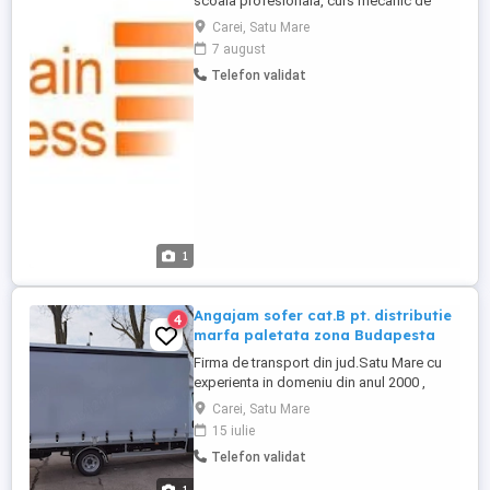
scoala profesionala, curs mecanic de
utilaje constituie avantaj; Receptivitate si
Carei, Satu Mare
insusire a cunostintelor noi; Cunostinte de
7 august
operare PC, nivel mediu; Persoana
Telefon validat
disciplinata, responsabila cu capacitate
de anticipare; Atent la detalii, implicat si
eficient in executarea ...
1
Angajam sofer cat.B pt. distributie
4
marfa paletata zona Budapesta
Firma de transport din jud.Satu Mare cu
experienta in domeniu din anul 2000 ,
angajeaza sofer cat. B , pentru distributie
Carei, Satu Mare
marfa paletata pentru zona Budapesta.
15 iulie
Program de lucru : Luni 08:00 - Sambata
Telefon validat
12:00 , zilnic aprox 6-8 ore , in functie de
comenzi. Asiguram cazare la MONOR.