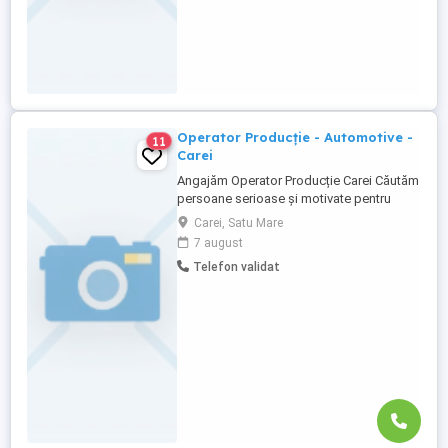
Operator Producție - Automotive -
11
Carei
Angajăm Operator Producție Carei Căutăm
persoane serioase și motivate pentru
poziția de Operator Producție în Carei. Ce
Carei, Satu Mare
oferim: Salariu: 4900 5200 RON brut
7 august
Tichete de masă: 40 RON zi Bonus de
Telefon validat
prezență: 600 RON brut Bonus de
performanță: până la 10% Transport
gratuit Responsabilități: Activități ...