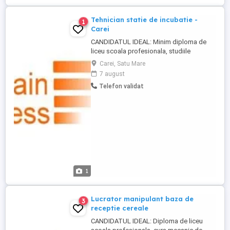
Tehnician statie de incubatie -
1
Carei
CANDIDATUL IDEAL: Minim diploma de
liceu scoala profesionala, studiile
superioare tehnice constituie avantaj;
Carei, Satu Mare
Receptivitate si insusire a cunostintelor
7 august
noi; Cunostinte de operare PC, lucrul cu
Telefon validat
bazele de date in Excel; Persoana
disciplinata, responsabila cu capacitate
de anticipare; Atent la detalii, ...
1
Lucrator manipulant baza de
3
receptie cereale
CANDIDATUL IDEAL: Diploma de liceu