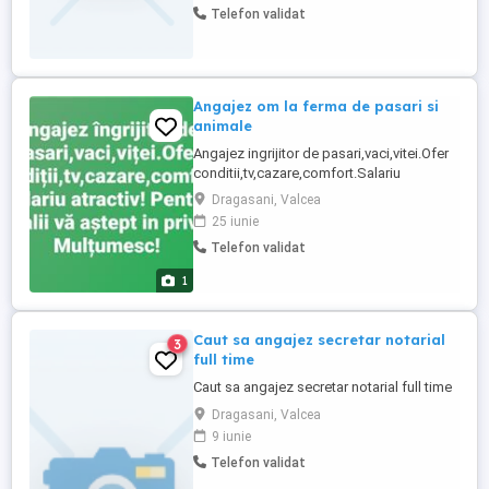
Telefon validat
Angajez om la ferma de pasari si
animale
Angajez ingrijitor de pasari,vaci,vitei.Ofer
conditii,tv,cazare,comfort.Salariu
atractiv!Sunati pentru mai multe informatii.
Dragasani, Valcea
25 iunie
Telefon validat
1
Caut sa angajez secretar notarial
3
full time
Caut sa angajez secretar notarial full time
Dragasani, Valcea
9 iunie
Telefon validat