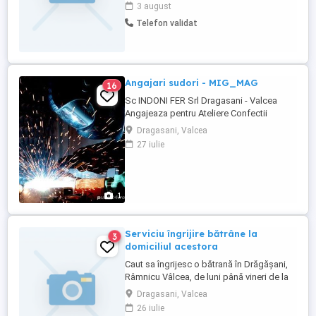
3 august
Telefon validat
Angajari sudori - MIG_MAG
16
Sc INDONI FER Srl Dragasani - Valcea
Angajeaza pentru Ateliere Confectii
Metalice - 4 SUDORI - MIG_MAG (Salarii
Dragasani, Valcea
7000Lei-9000Lei) Cautam sa aducem in
27 iulie
echipa oameni de valoare, profesionisti in
meseria lor, Incredrea este foarta
importanta si nu dorim sa avem in echipa
oameni care au nevoie de ...
1
Serviciu îngrijire bătrâne la
3
domiciliul acestora
Caut sa îngrijesc o bătrană în Drăgășani,
Râmnicu Vâlcea, de luni până vineri de la
08:00-16:00 sau permanent la domiciliul
Dragasani, Valcea
acestora,cu zile libere.
26 iulie