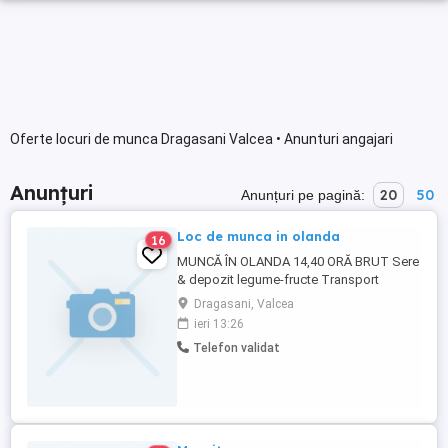
Oferte locuri de munca Dragasani Valcea • Anunturi angajari
Anunțuri
20
50
Anunțuri pe pagină:
Loc de munca in olanda
16
MUNCĂ ÎN OLANDA 14,40 ORĂ BRUT Sere
& depozit legume-fructe Transport
GRATUIT din România (condiție: min. 3
Dragasani, Valcea
luni muncă) Plata SĂPTĂMÂNALĂ Cazare
ieri 13:26
contra cost (reținută din salariu) Transport
Telefon validat
zilnic la muncă asigurat Fără comisioane
costuri ascunse Cerințe: Max. 45 ani
Cunoștințe de matematică Minim ...