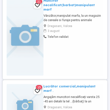
Muncitor
21
necalificat(barbat)manipulant
marf
Vânzător,manipulat marfa, la un magazin
de cereale si furaje pentru animale
Dragasani, Valcea
3 august
Telefon validat
Lucrător comercial,manipulant
15
marf .
Angajăm muncitori necalificați varsta 25
-45 ani detalii la tel ...(bărbaț) la un
magazin de cereale si furaje
Dragasani, Valcea