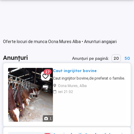
Oferte locuri de munca Ocna Mures Alba • Anunturi angajari
Anunțuri
20
50
Anunțuri pe pagină:
Caut ingrijitor bovine
27
Caut ingrijitor bovine,de preferat o familie.
Ocna Mures, Alba
ieri 21:02
1