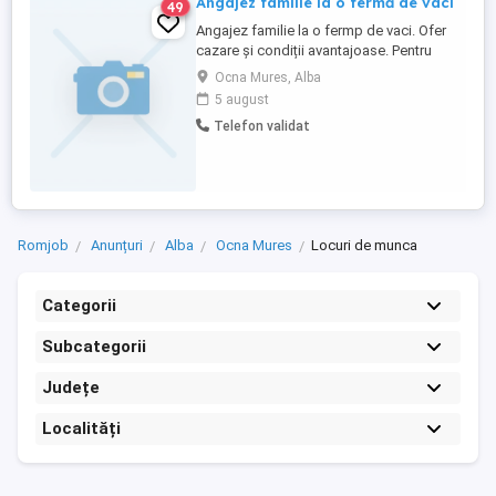
Angajez familie la o fermă de vaci
49
Angajez familie la o fermp de vaci. Ofer
cazare și condiții avantajoase. Pentru
detalii vă rog să mă contactați telefonic.
Ocna Mures, Alba
5 august
Telefon validat
Romjob
Anunțuri
Alba
Ocna Mures
Locuri de munca
Categorii
Subcategorii
Județe
Localități