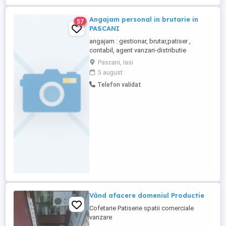
Angajam personal in brutarie in
57
PASCANI
angajam : gestionar, brutar,patiser ,
contabil, agent vanzari-distributie
categoria B --minim 2 ani vechime, Profilul
Pascani, Iasi
postului: Disponibilitate pentru activitate
5 august
in schimburi; Experienta in productie
Telefon validat
industriala poate constitui un avantaj, dar
oferim si posibilitatea calificarii la locul de
munca!!! ...
Vând afacere domeniul Productie
Cofetarie Patiserie spatii comerciale
vanzare