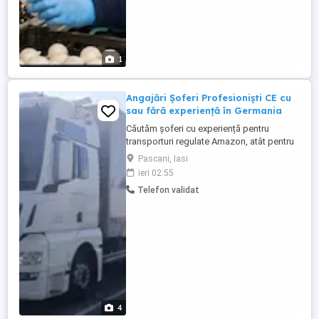
1
Angajări Șoferi Profesioniști CE cu
sau fără experiență în Germania
Căutăm șoferi cu experiență pentru
transporturi regulate Amazon, atât pentru
echipaj (2 șoferi), cât și pentru șoferi
Pascani, Iasi
singuri. Oferim: Contract de muncă la
ieri 02:55
angajator german Curse regulate Amazon
Telefon validat
Program stabil și planificare din timp
Camioane moderne și bine întreținute
Plata salariului la ...
4