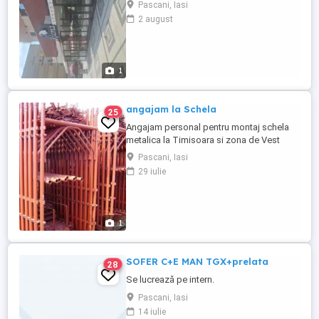
Pascani, Iasi
2 august
1
angajam la Schela
25
Angajam personal pentru montaj schela
metalica la Timisoara si zona de Vest
pana la 50 persoane. Salar atractiv! Oferim
Pascani, Iasi
cazare.
29 iulie
1
SOFER C+E MAN TGX+prelata
28
Se lucrează pe intern.
Pascani, Iasi
14 iulie