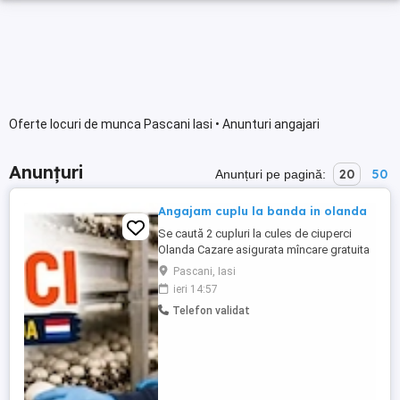
Oferte locuri de munca Pascani Iasi • Anunturi angajari
Anunțuri
20
50
Anunțuri pe pagină:
Angajam cuplu la banda in olanda
Se caută 2 cupluri la cules de ciuperci
Olanda Cazare asigurata mîncare gratuita
Plecare 8 august doar cu transport nostru
Pascani, Iasi
ieri 14:57
Telefon validat