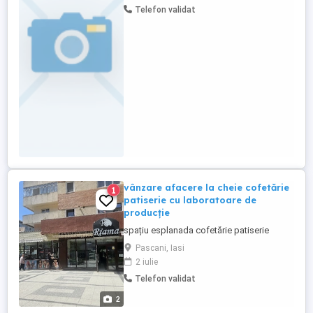
Telefon validat
vânzare afacere la cheie cofetărie
1
patiserie cu laboratoare de
producție
spațiu esplanada cofetărie patiserie
Pascani, Iasi
2 iulie
Telefon validat
2